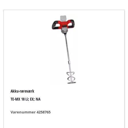
Proviel
Toolson
YPL by Einhell
Yellow Profi Line
Ryd alle filtre
Akku-røreværk
TE-MX 18 Li; EX; NA
Varenummer 4258765