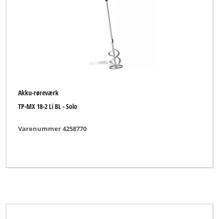
Røreværk
Mærke
Alpha Tools
Akku-røreværk
BASIC
TP-MX 18-2 Li BL - Solo
Bavaria
Varenummer 4258770
Bavaria Black
Bavaria by Einhell
Einhell
Einhell Bavaria
Einhell Blue