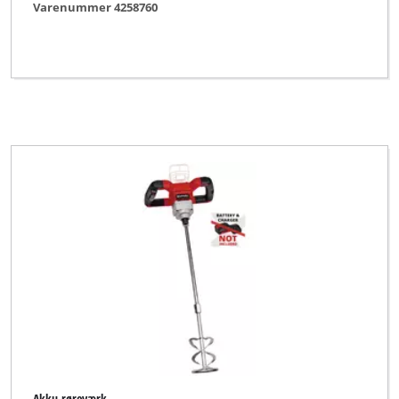
Varenummer 4258760
Akku-røreværk