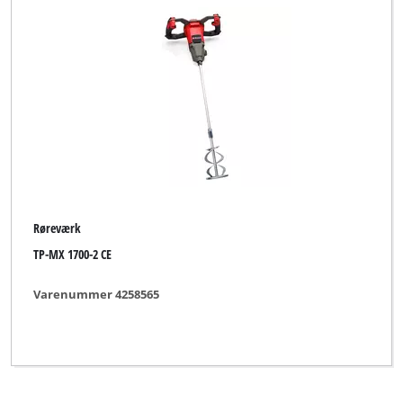
Einhell Classic
Einhell Expert
Einhell Professional
Einhell Red
FullBoar
Global
Røreværk
Herkules
TP-MX 1700-2 CE
Limited Edition
Varenummer 4258565
Ozito
Parkside
Plus Professional