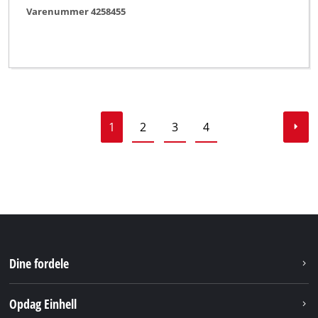
Varenummer 4258455
1
2
3
4
Dine fordele
Opdag Einhell