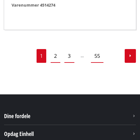
Varenummer 4514274
1
2
3
55
…
Dine fordele
Opdag Einhell