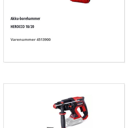
Rebir
Robust
Akku-borehammer
Royal
HEROCCO 18/20
TAURUS
Varenummer 4513900
Thun
Toolson
Top Craft
Uniropa
Variolux
WORKZONE
Workzone Titanium
XU1