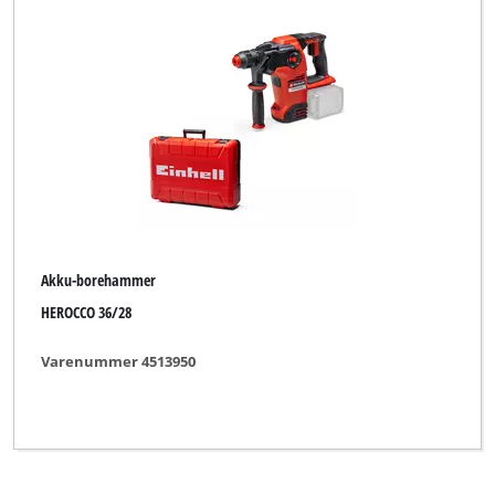
Bonus
Budget
Bullcraft
CMI
DBK
DURO
Akku-borehammer
DURO PRO
HEROCCO 36/28
Dexter
Varenummer 4513950
ELU
ENKHO professional
Einhell