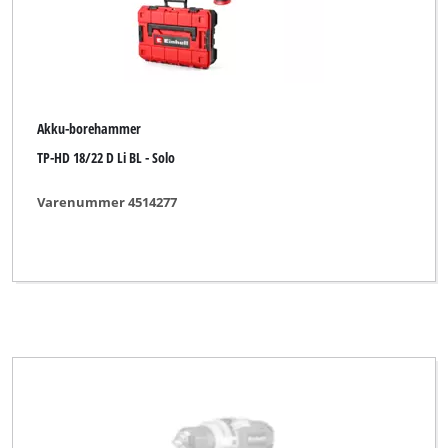
YPL by Einhell
Yellow Profi Line
Akku-borehammer
Ryd alle filtre
TP-HD 18/22 D Li BL - Solo
Varenummer 4514277