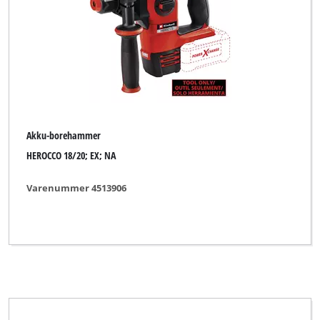
Nedbrydningshammer
Slagboremaskine
Slagboremaskinesæt
Søjleboremaskine
Akku-borehammer
HEROCCO 18/20; EX; NA
Mærke
Varenummer 4513906
Alpha Tools
BASIC
Bavaria
Bavaria Black
Bavaria by Einhell