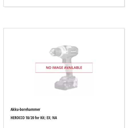
Ergotools Pattfield
FIXIT
FullBoar
GAMMA
GO/ON
Global
Global (for Zgonc)
Handwerk
Hanseatic
Herkules
Akku-borehammer
Indura
HEROCCO 18/20 for Kit; EX; NA
KELLEN