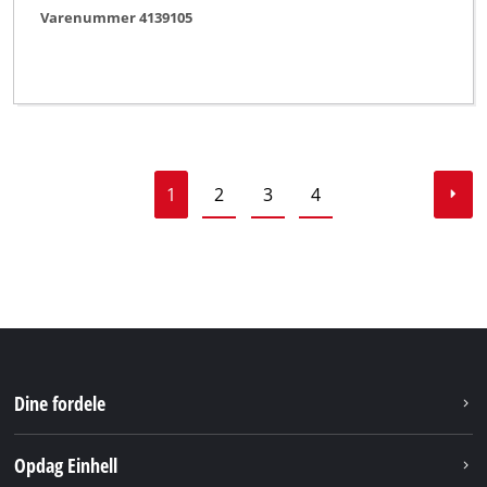
Varenummer 4139105
1
2
3
4
Dine fordele
Opdag Einhell