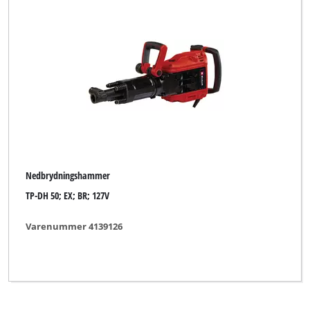
Toolson
Workzone Titanium
XU1
Yellow Profi Line
Ryd alle filtre
Nedbrydningshammer
TP-DH 50; EX; BR; 127V
Varenummer 4139126