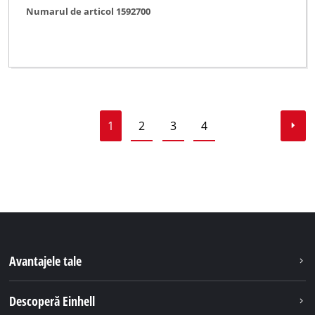
Numarul de articol 1592700
1
2
3
4
Avantajele tale
Descoperă Einhell