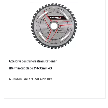
Cheie cu impact (pneumatica)
Lame ferastrau de mana
Masca de sudura automata
Marca
Accesoriu pentru ferastrau stationar
Craftomat
HM-Thin-cut blade 210x30mm 40t
Einhell
Numarul de articol 4311109
Einhell Accessory
Einhell Grey
New Generation