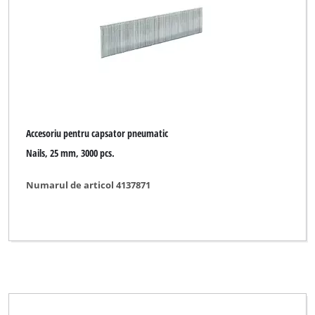
Accesorii ferastrau busteni
Accesorii inverter sudura
Accesorii pentru sudura
Accesorii strung metal
Accesoriu pentru capsator pneumatic
Accesoriu pentru capsator pneumatic
Accesoriu pentru ferastrau cu banda
Nails, 25 mm, 3000 pcs.
Accesoriu pentru ferastrau stationar
Numarul de articol 4137871
Accesoriu pentru ferastrau traforaj
Accesoriu pentru masina de taiat piatra
Accesoriu pentru masina stationara de rindeluit
Accesoriu pentru polizor de banc
Accesoriu pentru strung de prelucrat lemn