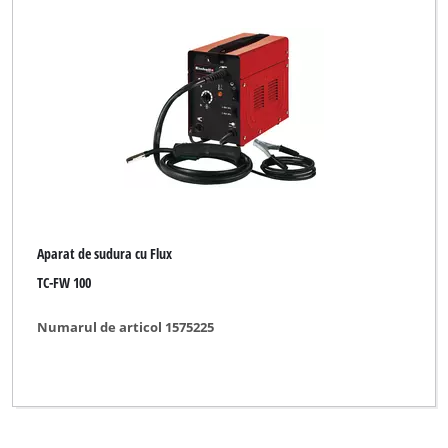
Einhell Grey
Einhell Red
Fairline
Herkules
Limited Edition
New Generation
Aparat de sudura cu Flux
Ozito
TC-FW 100
Parkside
Numarul de articol 1575225
Plus Professional
TAURUS
Thun