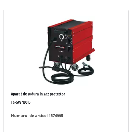
Top Craft
WORKZONE
Workzone Titanium
Ștergeți toate filtrele
Aparat de sudura in gaz protector
TC-GW 190 D
Numarul de articol 1574995