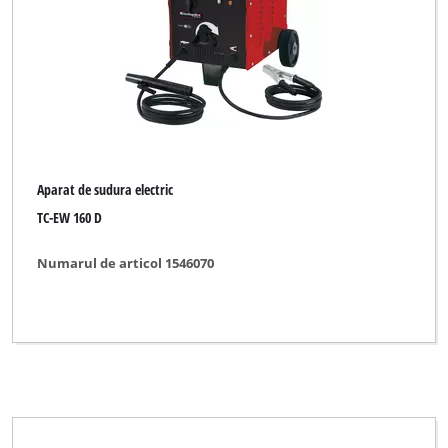
Marca
Basic tool
Bavaria
Aparat de sudura electric
Bavaria Black
TC-EW 160 D
Budget
Numarul de articol 1546070
DURO
Einhell
Einhell 911
Einhell Blue
Einhell Classic