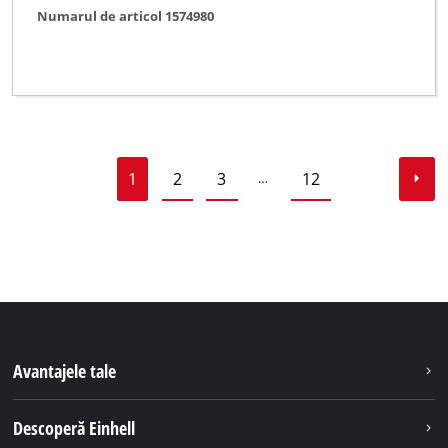
Numarul de articol 1574980
1
2
3
12
…
Avantajele tale
Descoperă Einhell