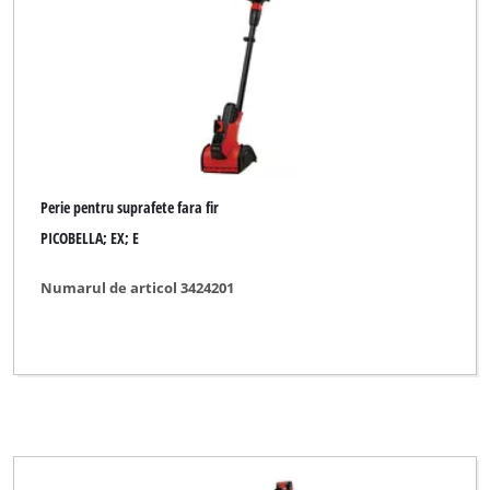
Einhell Expert Plus
Mr. Gardener
Ozito
Perie pentru suprafete fara fir
Ștergeți toate filtrele
PICOBELLA; EX; E
Numarul de articol 3424201