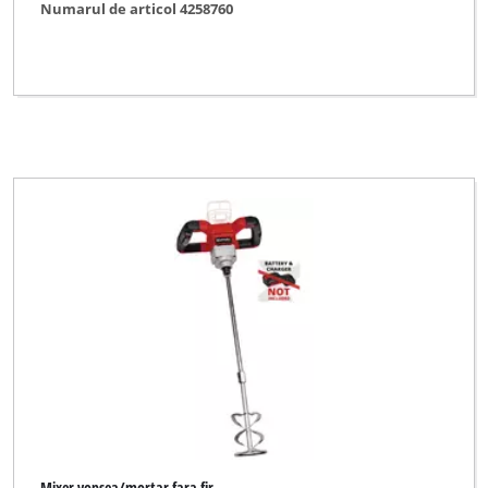
Numarul de articol 4258760
Mixer vopsea/mortar fara fir