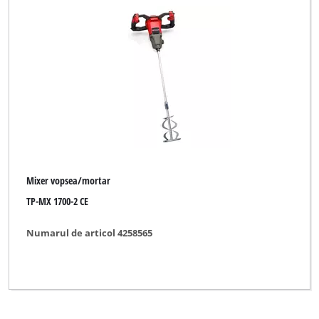
Einhell Classic
Einhell Expert
Einhell Professional
Einhell Red
FullBoar
Global
Mixer vopsea/mortar
Herkules
TP-MX 1700-2 CE
Limited Edition
Numarul de articol 4258565
Ozito
Parkside
Plus Professional