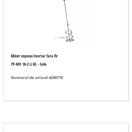
Mixer vopsea/mortar fara fir
Marca
Alpha Tools
Mixer vopsea/mortar fara fir
BASIC
TP-MX 18-2 Li BL - Solo
Bavaria
Numarul de articol 4258770
Bavaria Black
Bavaria by Einhell
Einhell
Einhell Bavaria
Einhell Blue