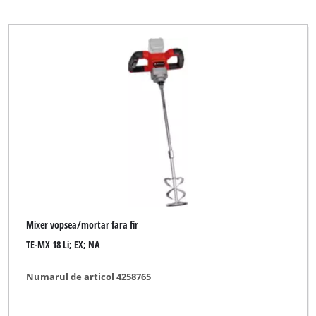
Proviel
Toolson
YPL by Einhell
Yellow Profi Line
Ștergeți toate filtrele
Mixer vopsea/mortar fara fir
TE-MX 18 Li; EX; NA
Numarul de articol 4258765