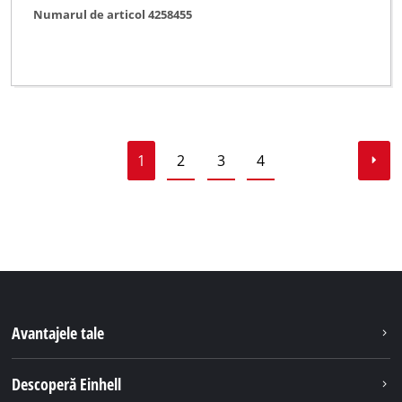
Numarul de articol 4258455
1
2
3
4
Avantajele tale
Descoperă Einhell