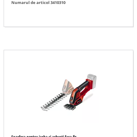
Numarul de articol 3410310
Foarfeca pentru iarba si arbusti fara fir