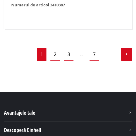
Numarul de articol 3410387
1
2
3
7
…
Avantajele tale
Descoperă Einhell