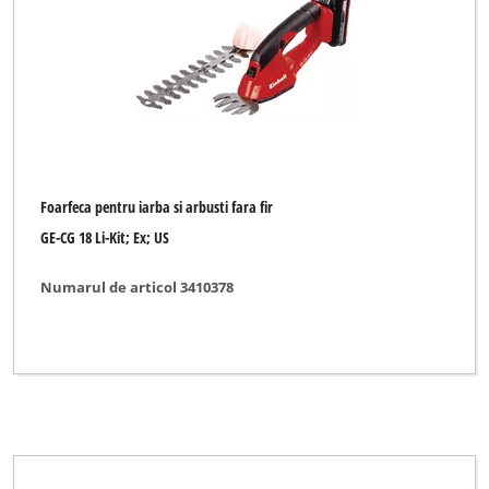
Marca
AYCE
BASIC
Bonus
Foarfeca pentru iarba si arbusti fara fir
Budget
GE-CG 18 Li-Kit; Ex; US
CMI
Numarul de articol 3410378
Central Park
Einhell
Einhell Blue
Einhell Classic
Einhell Expert