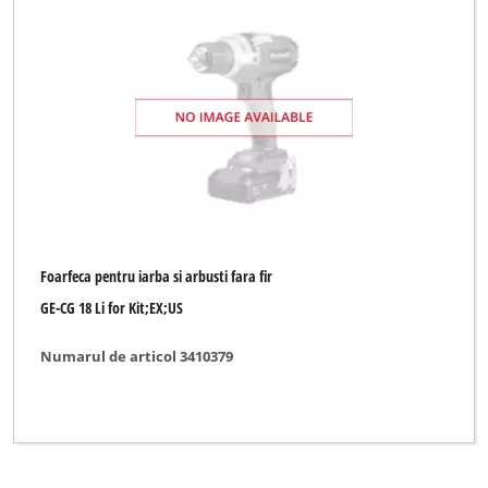
Einhell Expert Plus
Einhell Red
Einhell Royal
Ergotools Pattfield
Gardenline
Gardol
Foarfeca pentru iarba si arbusti fara fir
Ideenwelt
GE-CG 18 Li for Kit;EX;US
Mr. Gardener
Numarul de articol 3410379
Okay
Ozito
Pattfield