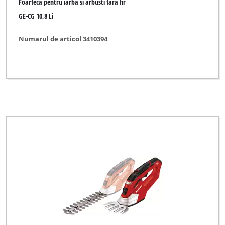
Foarfeca pentru iarba si arbusti fara fir
GE-CG 10,8 Li
Numarul de articol 3410394