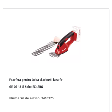
Plantiflor
Plus Professional
Qualcast
Royal
XU1
Yellow Garden Line NG
Ștergeți toate filtrele
Foarfeca pentru iarba si arbusti fara fir
GE-CG 18 Li-Solo; EX; ARG
Numarul de articol 3410375