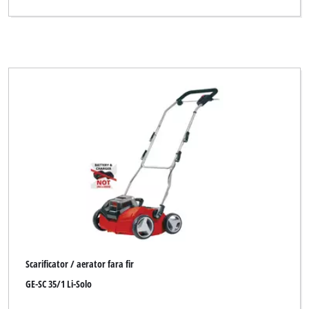
Okay
Ozito
Pattfield
Plus Professional
Powertec
Proviel
Rapid
Royal
Top Craft
Uniropa
Scarificator / aerator fara fir
Yellow Garden Line
GE-SC 35/1 Li-Solo
Yellow Garden Line NG