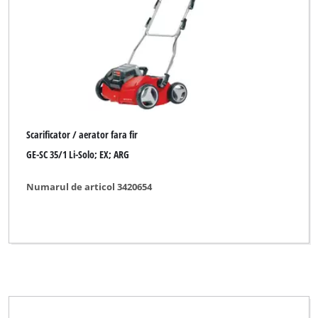
Scarificator electric
Scarificator manual
Scarificator-aerator electric pentru gazon
Scrificator / aerator cu motor termic
Scarificator / aerator fara fir
GE-SC 35/1 Li-Solo; EX; ARG
Marca
Numarul de articol 3420654
BASIC
BLACKLINE
Black-Line
Bonus
Budget