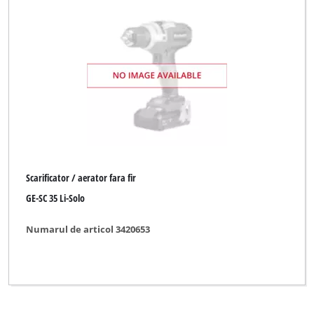
CMI
Einhell
Einhell Blue
Einhell Classic
Einhell Expert
Einhell Expert Plus
Scarificator / aerator fara fir
Einhell Professional
GE-SC 35 Li-Solo
Einhell Red
Numarul de articol 3420653
Einhell Royal
Ergotools Pattfield
FERREX