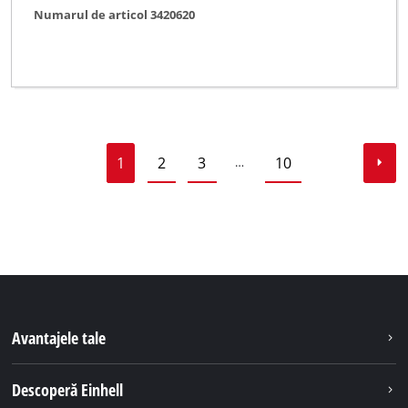
Numarul de articol 3420620
1
2
3
10
…
Avantajele tale
Descoperă Einhell