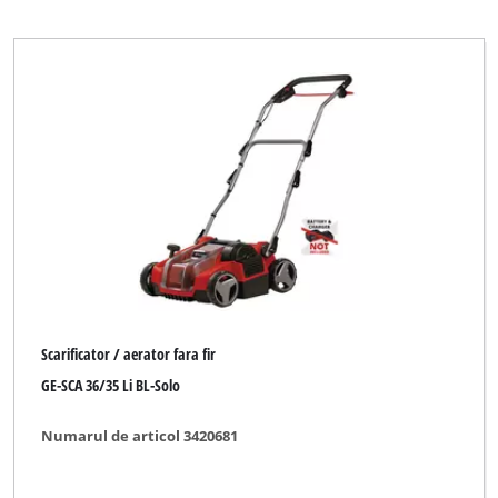
Fleurelle
Gardenline
Gardol
Global
Gute Wahl
Hurricane
Impos
King Craft
Limited Edition
Scarificator / aerator fara fir
Max Bahr
GE-SCA 36/35 Li BL-Solo
Mr. Gardener
Numarul de articol 3420681
New Generation