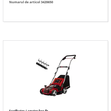
Numarul de articol 3420650
Ștergeți toate filtrele
Scarificator / aerator fara fir