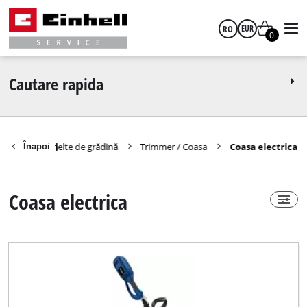
RO
EUR
0
Power-X-Change
nu
română
EUR
Cautare rapida
GBP
e de schimb unelte de grădină
Trimmer / Coasa
Coasa electrica
Înapoi
|
Technical Product Group
HUF
Coasa electrica
Coasa electrica
CZK
Marca
Einhell