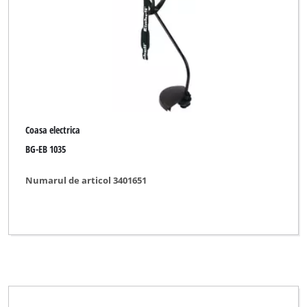
Einhell Blue
Einhell Royal
Okay
Coasa electrica
Ștergeți toate filtrele
BG-EB 1035
Numarul de articol 3401651