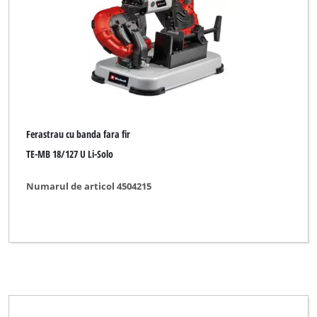
Marca
Alpha Tools
CMI
Ferastrau cu banda fara fir
Einhell
TE-MB 18/127 U Li-Solo
Einhell Blue
Numarul de articol 4504215
Einhell Classic
Einhell Expert
Einhell Red
FIXIT
FullBoar