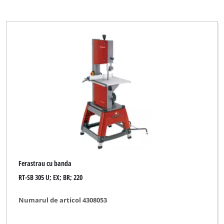
Ferastrau cu banda
RT-SB 305 U; EX; BR; 220
Numarul de articol 4308053