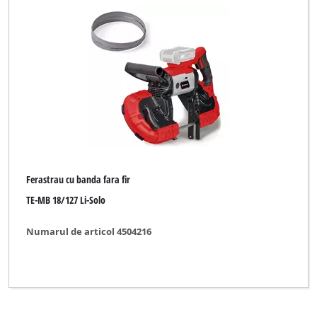
Herkules
New Generation
Novatec
Ozito
TAURUS
WORKZONE
Ferastrau cu banda fara fir
Yellow Profi Line
TE-MB 18/127 Li-Solo
Numarul de articol 4504216
Ștergeți toate filtrele