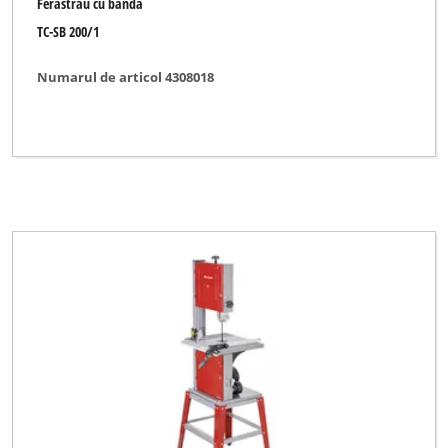
Ferastrau cu banda
TC-SB 200/1
Numarul de articol 4308018