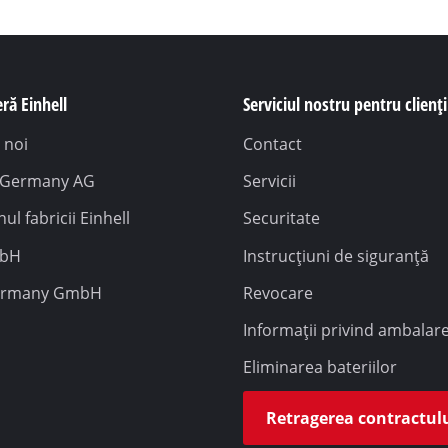
ră Einhell
Serviciul nostru pentru clienți
 noi
Contact
l Germany AG
Servicii
ul fabricii Einhell
Securitate
mbH
Instrucțiuni de siguranță
ermany GmbH
Revocare
Informații privind ambalar
Eliminarea bateriilor
Retragerea contractul