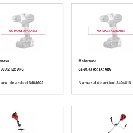
Pompa submersibila
med-uscat
Pompe submersibile
Pompa mare adancime
enușă
Hidrofor
Motopompa
Alte pompe
anc
coasa
Motocoasa
ativ
 33 AS; EX; ARG
GE-BC 43 AS; EX; ARG
tiplu
rul de articol 3404602
Numarul de articol 3404613
Scarificator fara fir
ital
Scarificator electric
 bandă
Scarificator cu motor termic
 perete / podea
Scarificator manual
ta
isat / slefuit