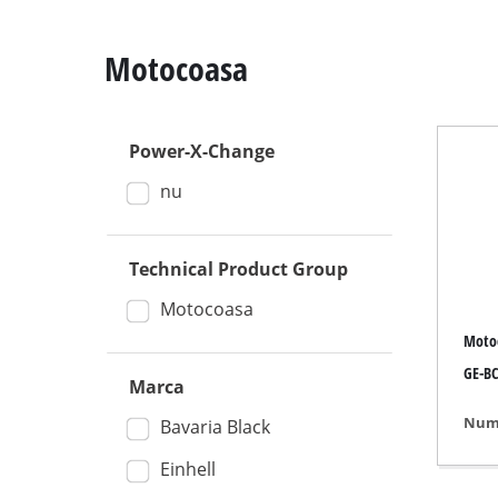
Motocoasa
Power-X-Change
Debitor
nu
Circular cu 
Ferăstraie c
Technical Product Group
Ferăstrău p
Ferăstrău mu
Motocoasa
Moto
Ferăstrău c
GE-BC
Traforas
Marca
Alte ferăstra
Numa
Bavaria Black
Einhell