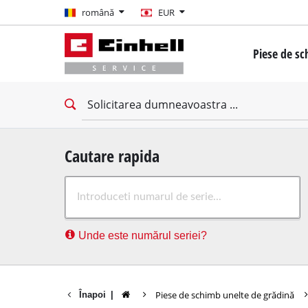
română
română
EUR
EUR
Piese de s
GBP
Mini șurubel
Masina de ga
HUF
Burghiu de 
Șurubelniță 
CZK
Șurubelniță 
Cautare rapida
Ciocan roto
Unde este numărul seriei?
Ciocan demo
Masina de ga
Mașini de gă
Piese de schimb unelte de grădină
Înapoi
|