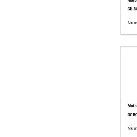
Moto
Lanterna
GH-BC
Mixere
Tehnologia 
Numa
Lasere / dis
Sistem de vo
Pistoale de l
Generator el
Mașini de rid
Mașini de șle
Aparat de s
Alte dispozit
Moto
GC-BC
Numa
Aeroterme el