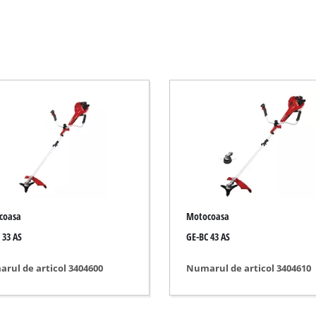
Coasa electrica
Motocoasa
Foarfece electric pentru gard viu
Foarfece fără fir gard viu
masa
Foarfece pe benzină pt gard viu
irculare de mână
Foarfeca gard viu cu maner telescopic
endular
Forfeca de gradina
ltifuncțional
coasa
Motocoasa
u bandă
 33 AS
GE-BC 43 AS
ie
Sita de gradina
rul de articol 3404600
Numarul de articol 3404610
Pompe curate de apă
Hidrofor automat