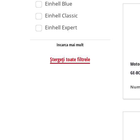
Einhell Blue
Aspirator u
Einhell Classic
Aspirator
Einhell Expert
Aspirator c
Incarca mai mult
Ștergeți toate filtrele
Polizor de b
Moto
Șlefuitor rot
GE-BC
Șlefuitor mul
Numa
Șlefuitor orb
Șlefuitor cu
Șlefuitor de
Șlefuitor Del
Masini de pol