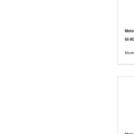
Masina de po
Moto
Compresor ae
GE-BC 
Compresor 
Numa
Compresor e
Dispozitive 
Compresor 
Unelte multi
Rindea / Fre
Mașini de tăi