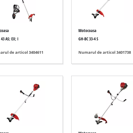
lizat si gravat
Ferastrau fara fir
Motoferastrau
coasa
Motocoasa
Ferastrau electric
r fara fir
43 AS; EX; I
GH-BC 33-4 S
Ferastraie cu prelungitor
hybrid
rul de articol 3404611
Numarul de articol 3401738
Ferastrau
lectric
cu aer comprimat
auto
funcționale
Spălător cu înaltă presiune
za
Tocător
at / separat
Perie