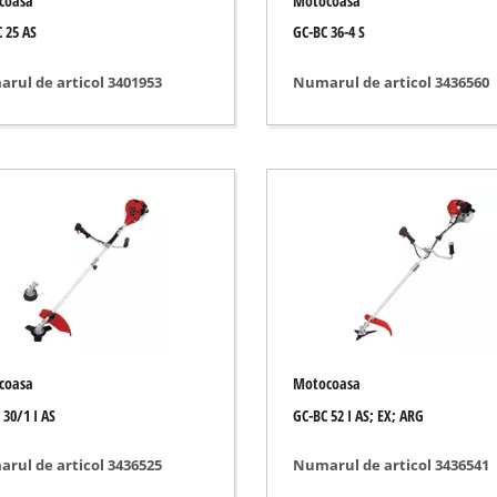
coasa
Motocoasa
Aparat de curatat
 25 AS
GC-BC 36-4 S
Foarfece iarbă
auto
Aspirator resturi vegetale
rul de articol 3401953
Numarul de articol 3436560
pozitive de măsurare
Suflantă frunze
psit
Ascutitor lant ferastrau
ipit cu adeziv
Unealta multifunctionala
ectric
Masina de maturat
icat / tracțiune
fuit
udura
ive
coasa
Motocoasa
 30/1 I AS
GC-BC 52 I AS; EX; ARG
rul de articol 3436525
Numarul de articol 3436541
ectrice