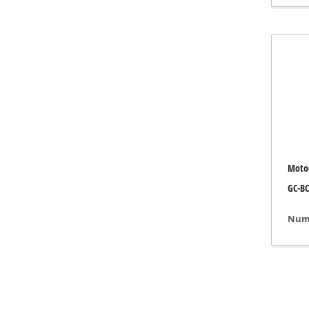
Aeroterme p
Aeroterme c
Aer conditio
Dezumificat
Moto
GC-BC 
Numa