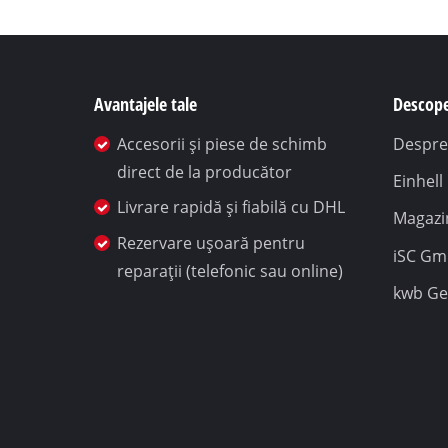
Avantajele tale
Descope
Accesorii și piese de schimb
Despre
direct de la producător
Einhel
Livrare rapidă și fiabilă cu DHL
Magazin
Rezervare ușoară pentru
iSC G
reparații (telefonic sau online)
kwb G