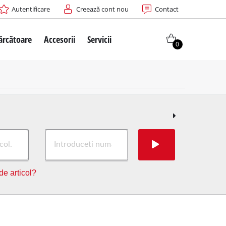
Autentificare
Creează cont nou
Contact
cărcătoare
Accesorii
Servicii
0
e articol?