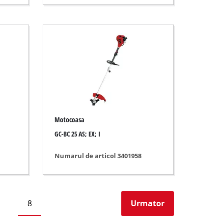
Motocoasa
GC-BC 25 AS; EX; I
Numarul de articol 3401958
8
Urmator