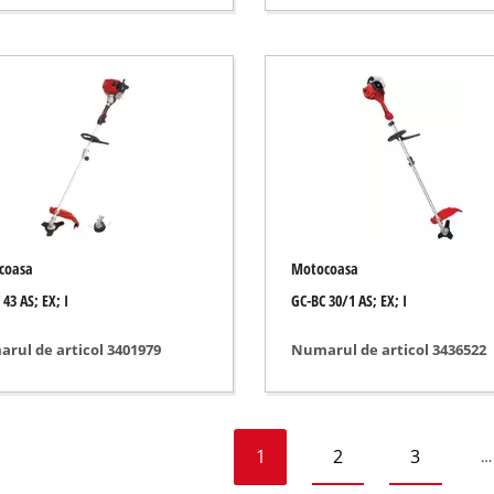
e gaz
u motorină
nat
or
coasa
Motocoasa
43 AS; EX; I
GC-BC 30/1 AS; EX; I
rul de articol 3401979
Numarul de articol 3436522
1
2
3
…