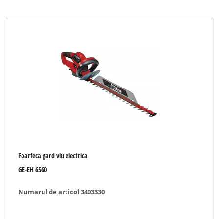
Landxcape
Lawn Star
Limited Edition
Maxbear
Mr. Gardener
New Generation
O.K.
Okay
Ozito
Foarfeca gard viu electrica
Palmera
GE-EH 6560
Plus Professional
Numarul de articol 3403330
Proviel