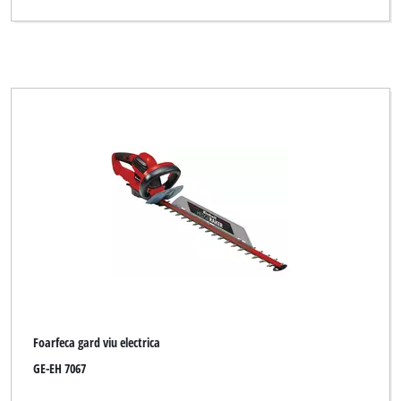
Robust
Royal
Simpex
Sovereign
Top Craft
Turbo-Silent
Ultranatura
XU1
Yellow Garden Line
Yellow Garden Line NG
Foarfeca gard viu electrica
eurogarden
GE-EH 7067