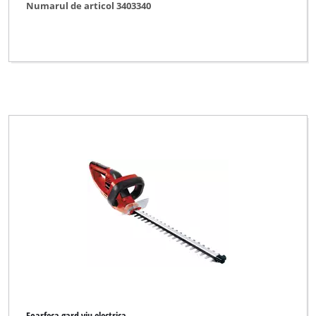
Numarul de articol 3403340
Ștergeți toate filtrele
Foarfeca gard viu electrica