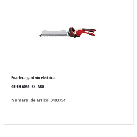
Ergotools Pattfield
FERREX
GARDENFEELINGS
GMC
GO/ON
Gardenline
Foarfeca gard viu electrica
Gardol
GE-EH 6056; EX; ARG
Global
Numarul de articol 3403754
Gute Wahl
Hurricane
King Craft