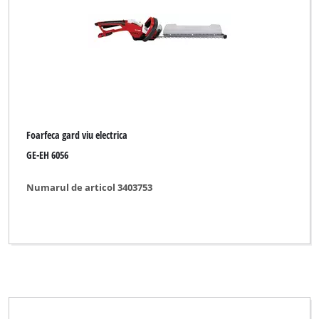
Bavaria Black
Bonus
Budget
CMI
Challenge Xtreme
Foarfeca gard viu electrica
DO IT + GARDEN
GE-EH 6056
Einhell
Numarul de articol 3403753
Einhell Blue
Einhell Classic
Einhell Expert
Einhell Red
Einhell Royal