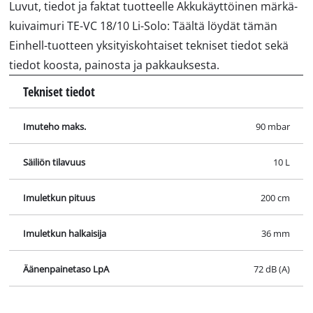
Luvut, tiedot ja faktat tuotteelle Akkukäyttöinen märkä-
kuivaimuri TE-VC 18/10 Li-Solo: Täältä löydät tämän
Einhell-tuotteen yksityiskohtaiset tekniset tiedot sekä
tiedot koosta, painosta ja pakkauksesta.
Tekniset tiedot
Imuteho maks.
90 mbar
Säiliön tilavuus
10 L
Imuletkun pituus
200 cm
Imuletkun halkaisija
36 mm
Äänenpainetaso LpA
72 dB (A)