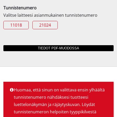
Tunnistenumero
Valitse laitteesi asianmukainen tunnistenumero
11018
21024
Huomaa, että sinun on valittava ensin ylhäältä
tunnistenumero nähdäksesi tuotteesi
luettelonäkymän ja räjäytyskuvan. Löydät
tunnistenumeron helpoiten tyyppikilvestä