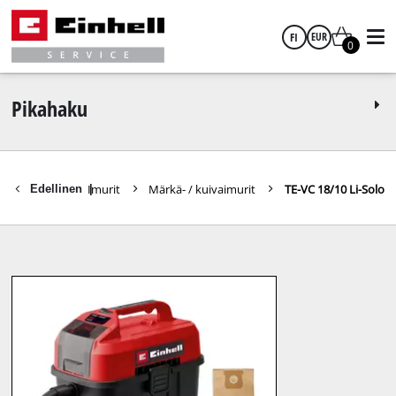
FI
EUR
0
suomi
EUR
Pikahaku
GBP
jen varaosat
Imurit
Märkä- / kuivaimurit
TE-VC 18/10 Li-Solo
Edellinen
|
HUF
CZK