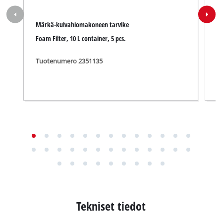
Märkä-kuivahiomakoneen tarvike
M
Foam Filter, 10 L container, 5 pcs.
P
Tuotenumero 2351135
T
Tekniset tiedot