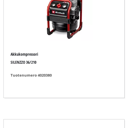
Merkki
Einhell Blue
Einhell Classic
Einhell Expert
Akkukompressori
Einhell Professional
SILENZZO 36/210
Ozito
Tuotenumero 4020380
Tyhjennä kaikki suodattimet