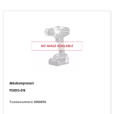
Akkukompressori
PXHDIS-018
Tuotenumero 3000856