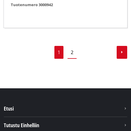
Tuotenumero 3000942
1
2
Etusi
Tutustu Einhelliin