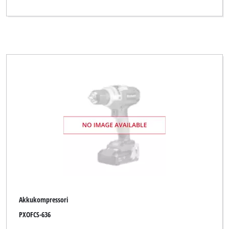
Akkukompressori
PXOFCS-636