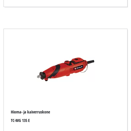
Hioma- ja kaiverruskone
TC-MG 135 E