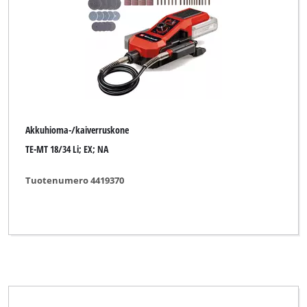
Merkki
Alpha Tools
Bavaria
Challenge Xtreme
Akkuhioma-/kaiverruskone
DURO
TE-MT 18/34 Li; EX; NA
DURO PRO
Tuotenumero 4419370
Einhell
Einhell Bavaria
Einhell Blue
Einhell Classic
Einhell Expert