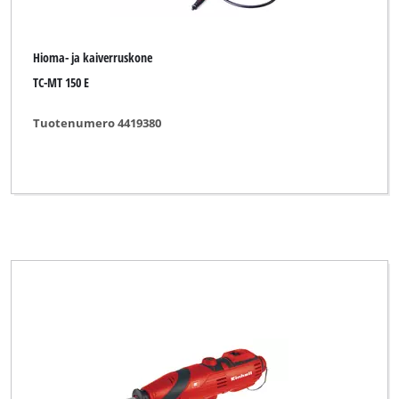
Hioma- ja kaiverruskone
TC-MT 150 E
Tuotenumero 4419380