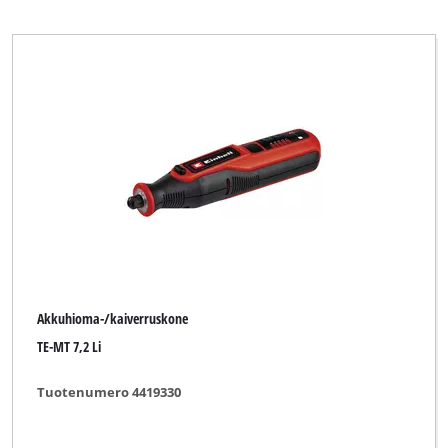
Akkuhioma-/kaiverruskone
TE-MT 7,2 Li
Tuotenumero 4419330