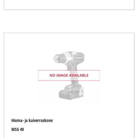
Hioma- ja kaiverruskone
MSG 40