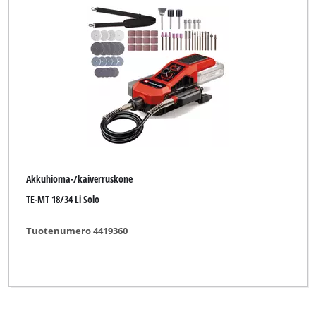
Einhell Home
Ozito
Plus Professional
Robust
Top Craft
WORKZONE
Akkuhioma-/kaiverruskone
YPL by Einhell
TE-MT 18/34 Li Solo
Yellow Profi Line
Tuotenumero 4419360
Tyhjennä kaikki suodattimet