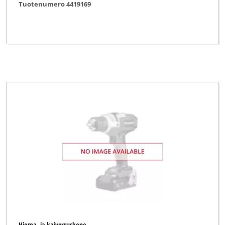
Tuotenumero 4419169
Hioma- ja kaiverruskone