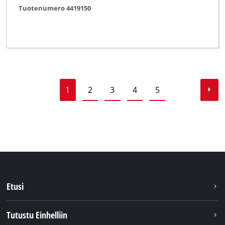
Tuotenumero 4419150
1
2
3
4
5
Etusi
Tutustu Einhelliin