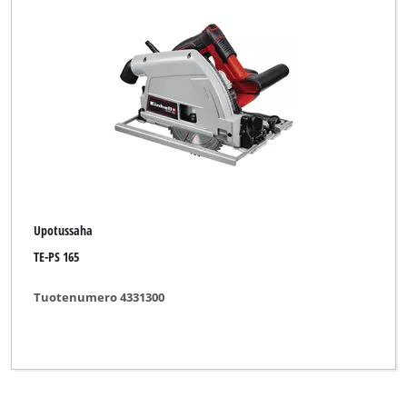
FullBoar
Herkules
New Generation
Ozito
Primex
Upotussaha
TE-PS 165
Tyhjennä kaikki suodattimet
Tuotenumero 4331300