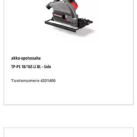
Pöytäsaha
Upotussaha
akku-upotussaha
akku-upotussaha
Merkki
TP-PS 18/165 Li BL - Solo
Einhell
Tuotenumero 4331400
Einhell Blue
Einhell Expert
Einhell Home
Einhell Professional
Einhell Red