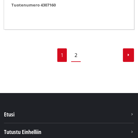
Tuotenumero 4307160
1
2
Etusi
Tutustu Einhelliin