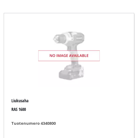
Liukusaha
RAS 1600
Tuotenumero 4340800