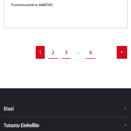
Tuotenumero 4465181
1
2
3
6
…
Etusi
Tutustu Einhelliin