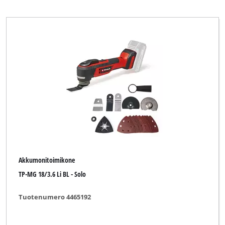
Toolson
Top Craft
WORKZONE
XU1
Yellow Profi Line
Tyhjennä kaikki suodattimet
Akkumonitoimikone
TP-MG 18/3.6 Li BL - Solo
Tuotenumero 4465192