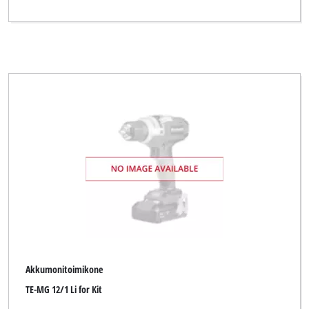
Akkumonitoimikone
TE-MG 12/1 Li for Kit