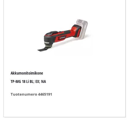
Einhell Professional
Einhell Red
Ergotools Pattfield
KELLEN
Kraft
Kraftronic
Akkumonitoimikone
McKenzie
TP-MG 18 Li BL; EX; NA
Ozito
Tuotenumero 4465191
Prowork
Robust
TAURUS