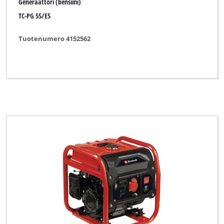
Generaattori (bensiini)
TC-PG 55/E5
Tuotenumero 4152562