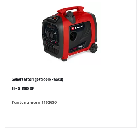
Einhell NG (Maxeda)
Einhell Red
FullBoar
Global (for Zgonc)
Herkules
King Craft
Generaattori (petrooli/kaasu)
Kraftixx
TE-IG 1900 DF
New Generation
Tuotenumero 4152630
Ozito
Parkside
Plus Professional