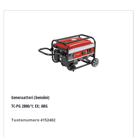
Prowork
Robust
Superior
TAURUS
Top Craft
WORKZONE
Yellow Profi Line
Generaattori (bensiini)
Tyhjennä kaikki suodattimet
TC-PG 2800/1; EX; ARG
Tuotenumero 4152482