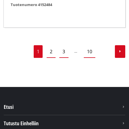
Tuotenumero 4152484
1
2
3
10
…
Etusi
Tutustu Einhelliin