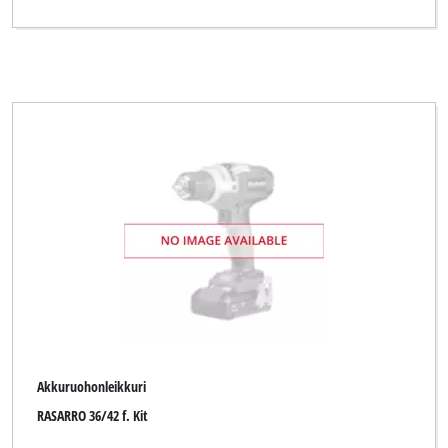
Akkuruohonleikkuri
RASARRO 36/42 f. Kit