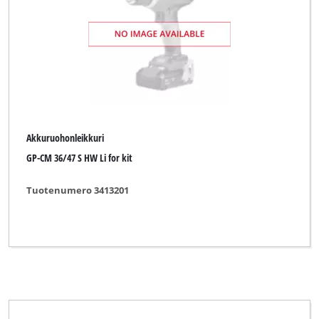
TAURUS Titanium
Talon
Thun
Top Craft
Turbo-Silent
Ultranatura
Akkuruohonleikkuri
GP-CM 36/47 S HW Li for kit
Uniropa
WORKZONE
Tuotenumero 3413201
Westland Horticultural
Wingart
XU1
YPL by Einhell