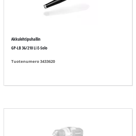
Proviel
Prowork
Qualcast
Akkulehtipuhallin
Rapid
GP-LB 36/210 Li E-Solo
Rebir
Tuotenumero 3433620
Robust
Royal
Simpex
Sovereign
Spear & Jackson
Sterwins