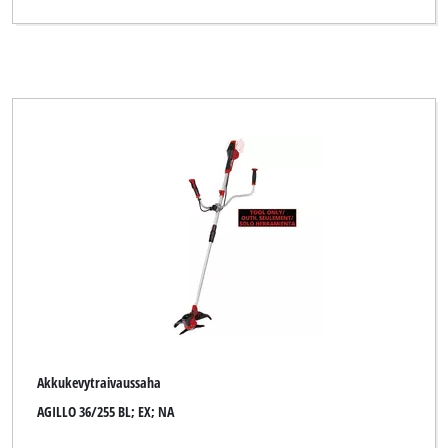
GARDENFEELINGS
GMC
GO/ON
Gardenfuchs
Gardening Essentials
Gardenline
Gardol
Gartenmeister
Giardino
Global
Akkukevytraivaussaha
AGILLO 36/255 BL; EX; NA
Gute Wahl