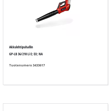
BLACKLINE
Bahr die Qualität
Bavaria
Bavaria Black
Bavaria by Einhell
Akkulehtipuhallin
Bestgreen
GP-LB 36/210 Li E; EX; NA
Black-Line
Tuotenumero 3433617
Bonus
Budget
Bullcraft
CMI
Central Park