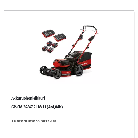
Einhell Grey
Einhell Home
Einhell Professional
Einhell Red
Einhell Royal
Ergotools
Ergotools Pattfield
FERREX
Akkuruohonleikkuri
Fleurelle
GP-CM 36/47 S HW Li (4x4,0Ah)
Florabest
Tuotenumero 3413200
FullBoar
GARDA