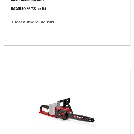
Mac Allister
RASARRO 36/38 for Kit
Matador
Tuotenumero 3413181
Max Bahr
Maxbear
Merox
Mr. Gardener
MyTool
Neptun
Neptun Classic
Neptun Premium
New Generation
No Name