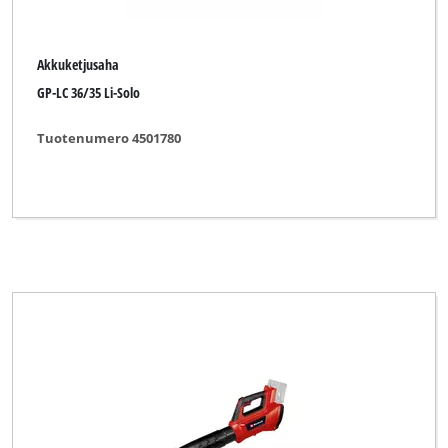
Novatec
O.K.
Akkuketjusaha
GP-LC 36/35 Li-Solo
Okay
Ozito
Tuotenumero 4501780
PXC
Palmera
Pattfield
Plantiflor
Plus Professional
Powerbase
Powercraft
Powertec