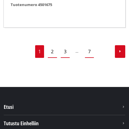
Tuotenumero 4501675
1
2
3
7
…
Etusi
Tutustu Einhelliin