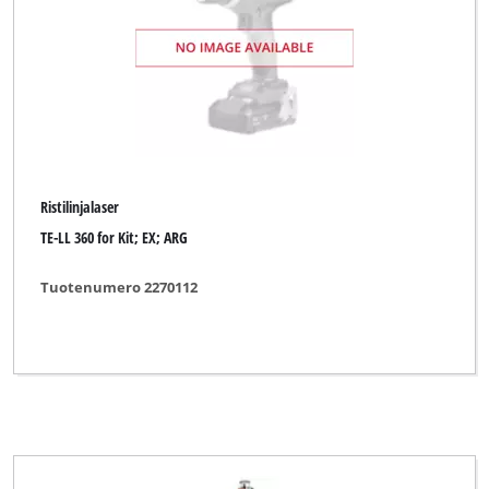
Laseretäisyysmittari
Laservesivaaka
Linjalaser
Metallinilmaisin
Puun kosteusmittari
Ristilinjalaser
Ristilinjalaser
TE-LL 360 for Kit; EX; ARG
Ultraäänietäisyysmittari
Tuotenumero 2270112
Äänentasomittari
Merkki
Alpha Tools