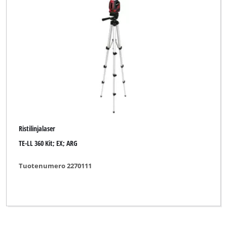
DURO PRO
Einhell
Einhell Accessory
Einhell Bavaria
Einhell Blue
Einhell Classic
Ristilinjalaser
Einhell Expert
TE-LL 360 Kit; EX; ARG
New Generation
Tuotenumero 2270111
Ozito
Pattfield
Prowork