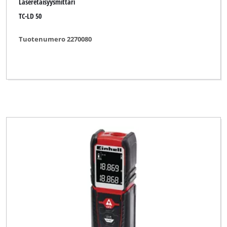
Laseretäisyysmittari
TC-LD 50
Tuotenumero 2270080