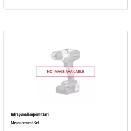
Infrapunalämpömittari
Measurement-Set