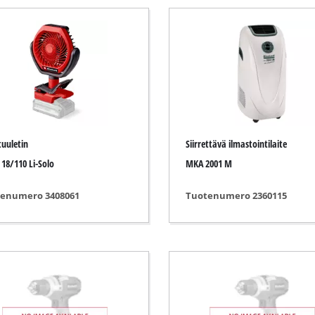
Uppopumput
vaimurit
Likavesipumput
Syväkaivopumput
t
Kotitalousvesiautomaatit
Bensiinikäyttöiset vesipumput
Muut pumput
uuletin
Siirrettävä ilmastointilaite
omakoneet
 18/110 Li-Solo
MKA 2001 M
iomakoneet
enumero 3408061
Tuotenumero 2360115
Akkukäyttöiset nurmikonilmaajat
oneet
Sähkökäyttöiset nurmikonilmaajat
akoneet
Bensiinikäyttöiset nurmikonilmaajat
ttiahiomakoneet
Käsikäyttöiset nurmikonilmaajat
koneet
koneet