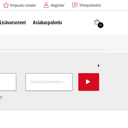
Kirjaudu sisään
Register
Yhteystiedot
Lisävarusteet
Asiakaspalvelu
0
n?