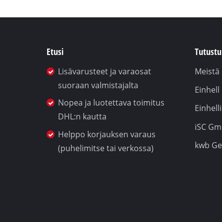
Etusi
Tutustu 
Lisävarusteet ja varaosat
Meistä
suoraan valmistajalta
Einhel
Nopea ja luotettava toimitus
Einhel
DHL:n kautta
iSC G
Helppo korjauksen varaus
kwb G
(puhelimitse tai verkossa)