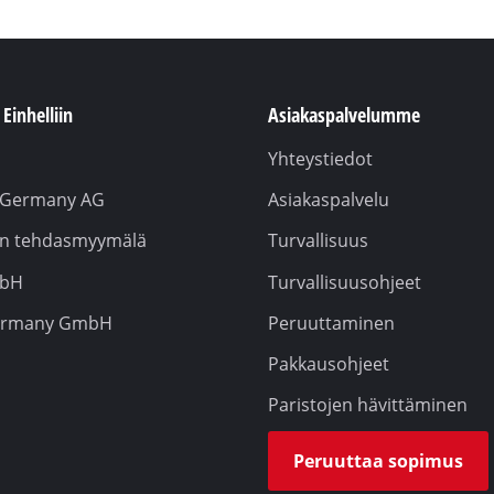
Einhelliin
Asiakaspalvelumme
Yhteystiedot
l Germany AG
Asiakaspalvelu
lin tehdasmyymälä
Turvallisuus
mbH
Turvallisuusohjeet
ermany GmbH
Peruuttaminen
Pakkausohjeet
Paristojen hävittäminen
Peruuttaa sopimus