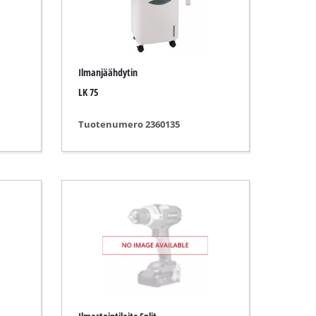
Ilmanjäähdytin
LK 75
Tuotenumero 2360135