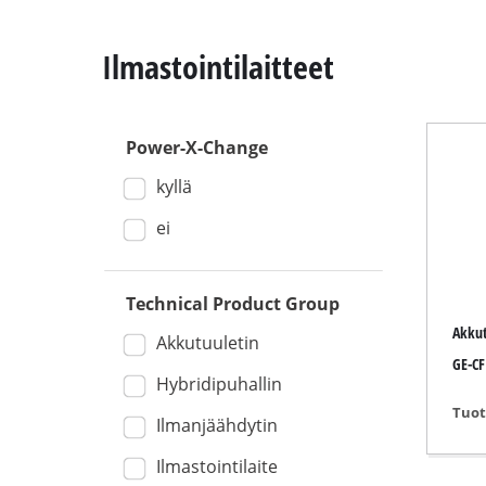
Ilmastointilaitteet
Power-X-Change
Liukujiirisah
kyllä
Pöytäsirkkel
Käsipyörös
ei
Pistosahat
Puukkosaha
Technical Product Group
Akkut
Vannesahat
Akkutuuletin
GE-CF
Kuviosahat
Hybridipuhallin
Muut sahat
Tuot
Ilmanjäähdytin
Ilmastointilaite