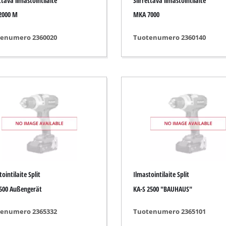
ttävä ilmastointilaite
Siirrettävä ilmastointilaite
Laattapuhdistimet
2000 M
MKA 7000
Ruohotrimmerit
ka
Lehti-imurit
enumero 2360020
Tuotenumero 2360140
tauslaitteet
Lehtipuhaltimet
t
Sahaketjujen teroituslaitteet
istoolit
Monitoimityökalut puutarhaan
it
Lakaisukoneet
tokoneet
eet
eet
t
ointilaite Split
Ilmastointilaite Split
500 Außengerät
KA-S 2500 "BAUHAUS"
enumero 2365332
Tuotenumero 2365101
yslaitteet