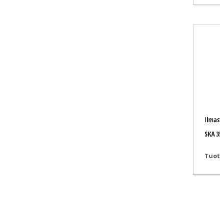
Kaasulämmit
Diesellämmi
Ilmastointila
Ilmankostut
Ilmast
SKA 3
Tuot