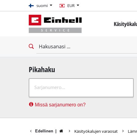
suomi
suomi
EUR
EUR
Käsityökal
GBP
Miniruuvinv
Porakoneet
HUF
Ruuvinvään
Iskumutteri
CZK
Ruuvinvään
Pikahaku
Poravasara
Missä sarjanumero on?
Purkuvasar
Iskuporako
Kiinteät po
Käsityökalujen varaosat
Lämm
Edellinen
|