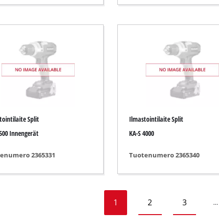
yslaitteet
tyslaitteet
itteet
timet
ointilaite Split
Ilmastointilaite Split
500 Innengerät
KA-S 4000
enumero 2365331
Tuotenumero 2365340
1
2
3
…