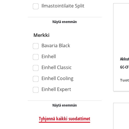
Ilmastointilaite Split
Märkä- / kui
Rikkaimurit
Näytä enemmän
Tuhkaimuri
Merkki
Bavaria Black
Einhell
Smirkelit
Akkut
Epäkeskohi
Einhell Classic
GC-CF
Monitoimih
Einhell Cooling
Tuot
Tasohiomak
Einhell Expert
Nauhahiom
Seinä- / la
Näytä enemmän
Deltahioma
Tyhjennä kaikki suodattimet
Muut hioma