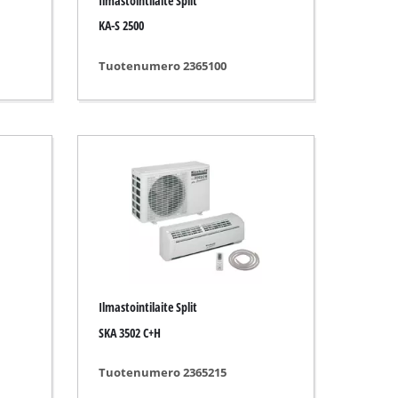
Ilmastointilaite Split
KA-S 2500
Tuotenumero 2365100
Ilmastointilaite Split
SKA 3502 C+H
Tuotenumero 2365215