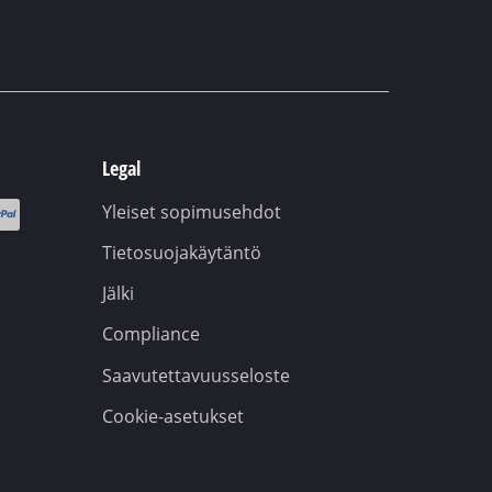
Legal
Yleiset sopimusehdot
Tietosuojakäytäntö
Jälki
Compliance
Saavutettavuusseloste
Cookie-asetukset