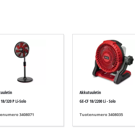
Sähkökäyttöiset raivaussahat
Bensiinikäyttöiset raivaussahat
Sähköpensasleikkurit
at
Akkupensasleikkurit
it
Bensiinikäyttöiset pensasleikkurit
ahat
Teleskooppipensasleikkurit
Oksasakset
t
uuletin
Akkutuuletin
 18/320 P Li-Solo
GE-CF 18/2200 Li - Solo
Puutarhapumput
enumero 3408071
Tuotenumero 3408035
Kirkasvesipumput
Vesiautomaatit