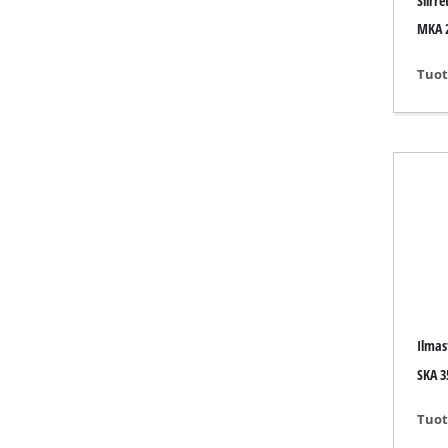
Siirre
Lamput
MKA 
Sekoittimet
Autotekniik
Tuot
Laser- / mit
Maaliruisku
Kuumaliimap
Generaattor
Nosto- / ve
Kiillotuskon
Hitsauslaitt
Muut laittee
Ilmast
SKA 3
Tuot
Sähkölämmit