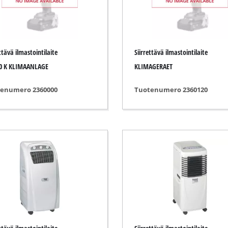
iverrustyökalut
Akkuketjusahat
Bensiinikäyttöiset ketjusahat
ttävä ilmastointilaite
Siirrettävä ilmastointilaite
Sähkökäyttöiset ketjusahat
ssorit
00 K KLIMAANLAGE
KLIMAGERAET
Pystykarsintasaha
ressorit
enumero 2360000
Tuotenumero 2360120
Oksasahat
essorit
tteet
ssorit
ökalut
Painepesurit
simet
Oksasilppurit
katkaisukoneet
Pintaharjat