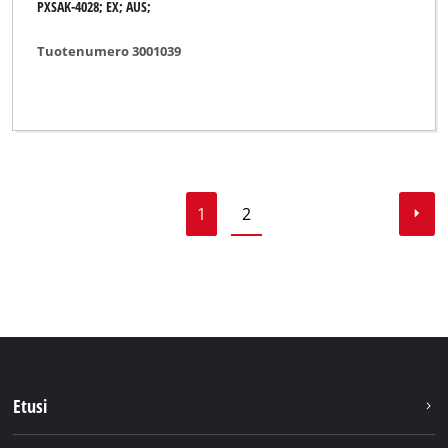
PXSAK-4028; EX; AUS;
Tuotenumero 3001039
1
2
Etusi