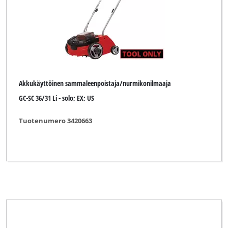
Akkukäyttöinen sammaleenpoistaja/nurmikonilmaaja
GC-SC 36/31 Li - solo; EX; US
Tuotenumero 3420663