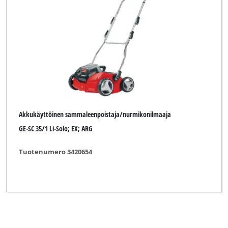
Einhell Expert
Einhell Expert Plus
Einhell Professional
Gardol
Mr. Gardener
Ozito
Akkukäyttöinen sammaleenpoistaja/nurmikonilmaaja
GE-SC 35/1 Li-Solo; EX; ARG
Pattfield
Tuotenumero 3420654
Tyhjennä kaikki suodattimet