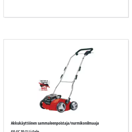
Akkukäyttöinen sammaleenpoistaja/nurmikonilmaaja
GE-SC 35/1 Li-Solo