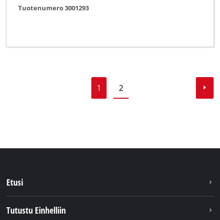
Tuotenumero 3001293
1
2
Etusi
Tutustu Einhelliin