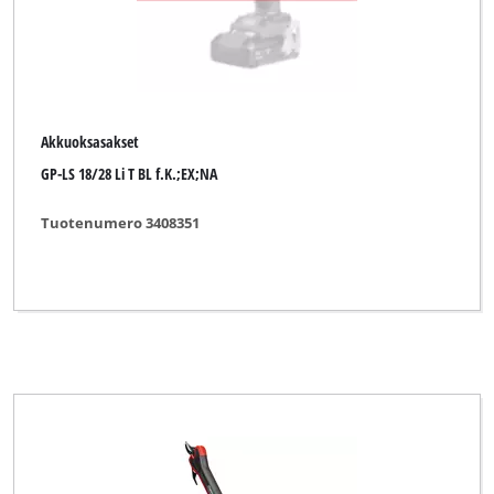
Akkuoksasakset
GP-LS 18/28 Li T BL f.K.;EX;NA
Tuotenumero 3408351