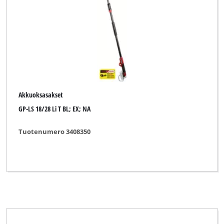
Einhell Expert
Einhell Professional
Mr. Gardener
Okay
Ozito
Akkuoksasakset
GP-LS 18/28 Li T BL; EX; NA
Tuotenumero 3408350
Tyhjennä kaikki suodattimet