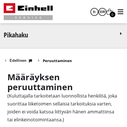
FI
EUR
0
suomi
EUR
Pikahaku
GBP
Peruuttaminen
Edellinen
|
HUF
Määräyksen
CZK
peruuttaminen
(Kuluttajalla tarkoitetaan luonnollista henkilöä, joka
suorittaa liiketoimen sellaisia tarkoituksia varten,
joiden ei voida katsoa liittyvän hänen ammattiinsa
tai elinkeinotoimintaansa.)