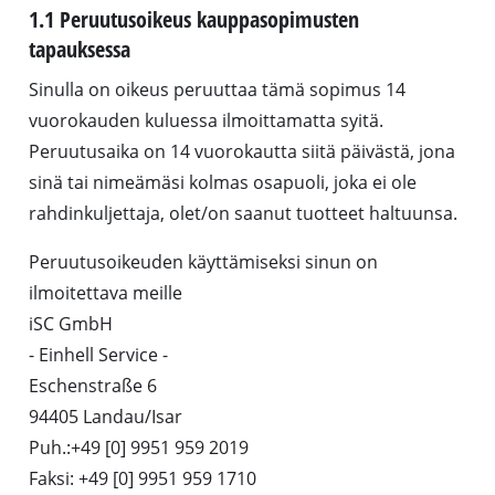
1.1 Peruutusoikeus kauppasopimusten
tapauksessa
Sinulla on oikeus peruuttaa tämä sopimus 14
vuorokauden kuluessa ilmoittamatta syitä.
Peruutusaika on 14 vuorokautta siitä päivästä, jona
sinä tai nimeämäsi kolmas osapuoli, joka ei ole
rahdinkuljettaja, olet/on saanut tuotteet haltuunsa.
Peruutusoikeuden käyttämiseksi sinun on
ilmoitettava meille
iSC GmbH
- Einhell Service -
Eschenstraße 6
94405 Landau/Isar
Puh.:+49 [0] 9951 959 2019
Faksi: +49 [0] 9951 959 1710