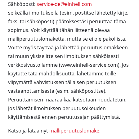
Sähköposti:
service-de@einhell.com
selkeällä ilmoituksella (esim. postitse lähetetty kirje,
faksi tai sähköposti) päätöksestäsi peruuttaa tämä
sopimus. Voit käyttää tähän liitteenä olevaa
malliperuutuslomaketta, mutta se ei ole pakollista.
Voitte myös täyttää ja lähettää peruutuslomakkeen
tai muun yksiselitteisen ilmoituksen sähköisesti
verkkosivustollamme (www.einhell-service.com). Jos
käytätte tätä mahdollisuutta, lähetämme teille
viipymättä vahvistuksen tällaisen peruutuksen
vastaanottamisesta (esim. sähköpostitse).
Peruuttamisen määräaikaa katsotaan noudatetun,
jos lähetät ilmoituksen peruutusoikeuden
käyttämisestä ennen peruutusajan päättymistä.
Katso ja lataa nyt
malliperuutuslomake
.