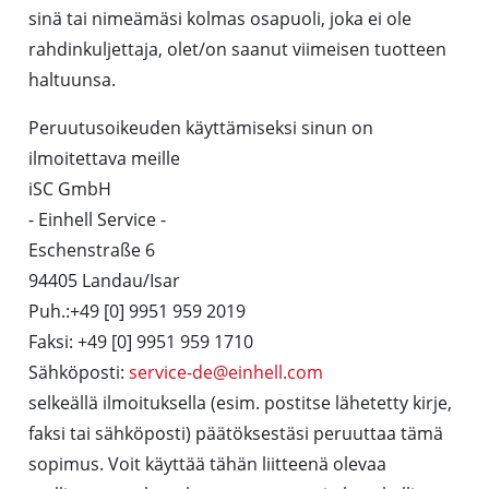
sinä tai nimeämäsi kolmas osapuoli, joka ei ole
rahdinkuljettaja, olet/on saanut viimeisen tuotteen
haltuunsa.
Peruutusoikeuden käyttämiseksi sinun on
ilmoitettava meille
iSC GmbH
- Einhell Service -
Eschenstraße 6
94405 Landau/Isar
Puh.:+49 [0] 9951 959 2019
Faksi: +49 [0] 9951 959 1710
Sähköposti:
service-de@einhell.com
selkeällä ilmoituksella (esim. postitse lähetetty kirje,
faksi tai sähköposti) päätöksestäsi peruuttaa tämä
sopimus. Voit käyttää tähän liitteenä olevaa