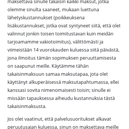
maksettava sinulle takaisin kaikki maksut, jotka
olemme sinulta saaneet, mukaan luettuna
lähetyskustannukset (poikkeuksena
lisäkustannukset, jotka ovat syntyneet siitä, että olet
valinnut jonkin toisen toimitustavan kuin meidän
tarjoamamme vakiotoimitus), välittömästi ja
viimeistään 14 vuorokauden kuluessa siitä päivästä,
jona ilmoitus tämän sopimuksen peruuttamisesta
on saapunut meille. Käytämme tähän
takaisinmaksuun samaa maksutapaa, jota olet
käyttänyt alkuperäisessä maksutapahtumassa, ellei
kanssasi sovita nimenomaisesti toisin; sinulle ei
missään tapauksessa aiheudu kustannuksia tästä
takaisinmaksusta.
Jos olet vaatinut, että palvelusuoritukset alkavat
peruutusajan kuluessa, sinun on maksettava meille