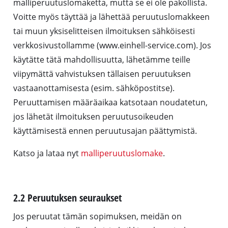
malliperuutuslomaketta, mutta se ei ole pakollista.
Voitte myös täyttää ja lähettää peruutuslomakkeen
tai muun yksiselitteisen ilmoituksen sähköisesti
verkkosivustollamme (www.einhell-service.com). Jos
käytätte tätä mahdollisuutta, lähetämme teille
viipymättä vahvistuksen tällaisen peruutuksen
vastaanottamisesta (esim. sähköpostitse).
Peruuttamisen määräaikaa katsotaan noudatetun,
jos lähetät ilmoituksen peruutusoikeuden
käyttämisestä ennen peruutusajan päättymistä.
Katso ja lataa nyt
malliperuutuslomake
.
2.2 Peruutuksen seuraukset
Jos peruutat tämän sopimuksen, meidän on