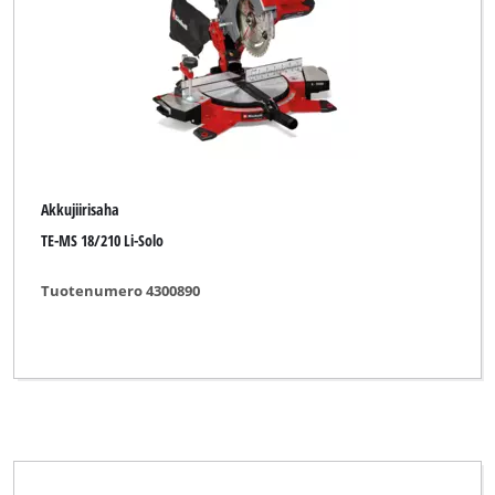
Katkaisujiirisaha liukutoiminnolla
Katkaisujiirisaha yläpöydällä
Katkaisusaha
Akkujiirisaha
Merkki
TE-MS 18/210 Li-Solo
Alpha Tools
Tuotenumero 4300890
Bavaria Black
Bonus
Bullcraft
Classic Power
DURO