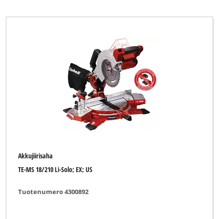
Herkules
KELLEN
King Craft
Kraftronic
Limited Edition
Max Bahr
New Generation
Novatec
Ozito
Akkujiirisaha
Parkside
TE-MS 18/210 Li-Solo; EX; US
Plus Professional
Tuotenumero 4300892
Powercraft