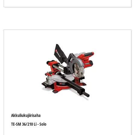
Primex
Proviel
TAURUS
TAURUS Titanium
Top Craft
Workzone Titanium
YPL by Einhell
Yellow Profi Line
Yellow Profi Line NG
Zgonc
Akkuliukujiirisaha
TE-SM 36/210 Li - Solo