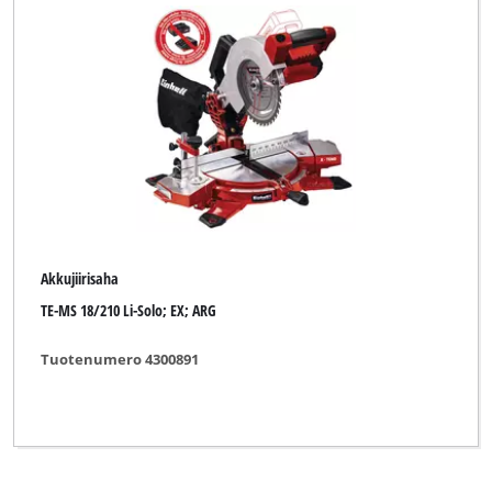
Einhell
Einhell Bavaria
Einhell Blue
Einhell Classic
Einhell Expert
Einhell Home
Akkujiirisaha
Einhell NG (Maxeda)
TE-MS 18/210 Li-Solo; EX; ARG
Einhell Red
Tuotenumero 4300891
FIXIT
FullBoar
Global (for Zgonc)