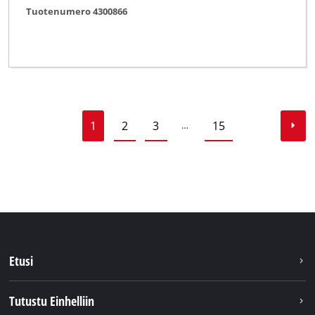
Tuotenumero 4300866
1
2
3
15
…
Etusi
Tutustu Einhelliin