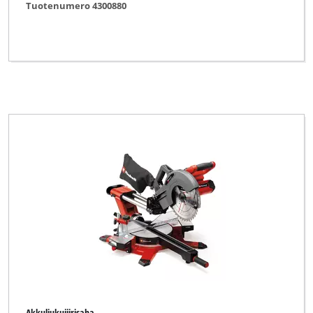
Tyhjennä kaikki suodattimet
Tuotenumero 4300880
Akkuliukujiirisaha