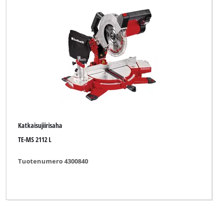
Katkaisujiirisaha
TE-MS 2112 L
Tuotenumero 4300840