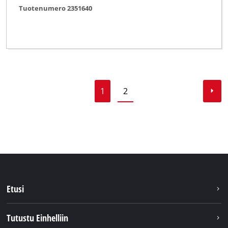
Tuotenumero 2351640
1
2
Etusi
Tutustu Einhelliin