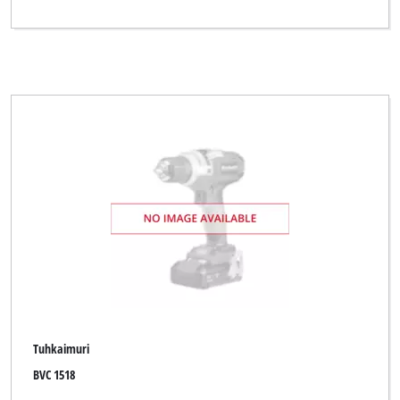
Tuhkaimuri
BVC 1518