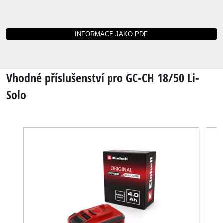
Zde naleznete návody k obsluze a datové listy
pro GC-CH 18/50 Li-Solo
Nemůžete již najít návod k obsluze pro Váš
přístroj Einhell? Žádný důvod k obavám:
Všechny návody a dokumenty jsou k dispozici
online.