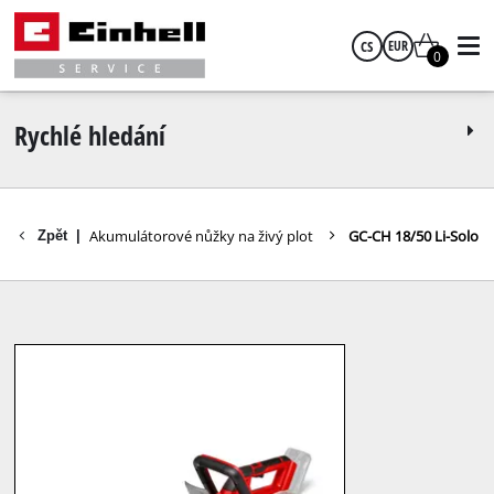
CS
EUR
0
čeština
EUR
Rychlé hledání
GBP
živý plot
Akumulátorové nůžky na živý plot
GC-CH 18/50 Li-Solo
Zpět
|
HUF
CZK