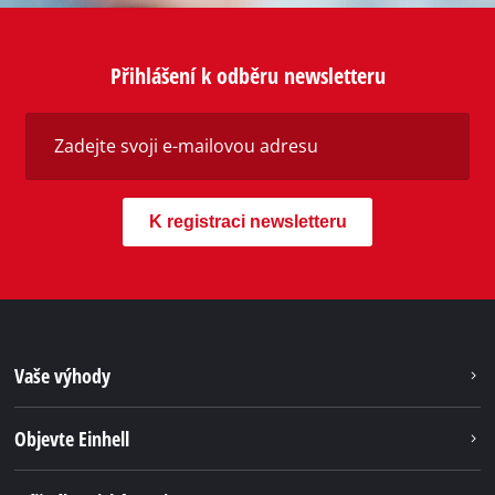
Kontaktujte nás
Máte-li jakékoli dotazy týkající se produktů nebo
služeb společnosti Einhell, kontaktujte nás – rádi
vám pomůžeme.
Pondělí až čtvrtek od 8:00 - 17:00
Pátek od 8:00 - 14:30
Tel.: +42 2 25379359
Můžete nás také kontaktovat e-mailem nebo
prostřednictvím kontaktního formuláře
Ke kontaktnímu formuláři