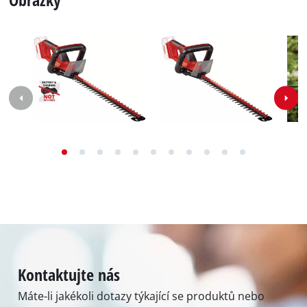
Specifikace
Čísla, data a fakta pro Aku nůžky na živý plot GC-CH
18/50 Li-Solo: Zde naleznete podrobné technické údaje i
přesné informace o velikosti, hmotnosti a balení tohoto
výrobku Einhell.
Technická data
Řezná délka
50 cm
Délka lišty
550 mm
Vzdálenost mezi zuby
17 mm
Počet řezů za minutu
2400 min^-1