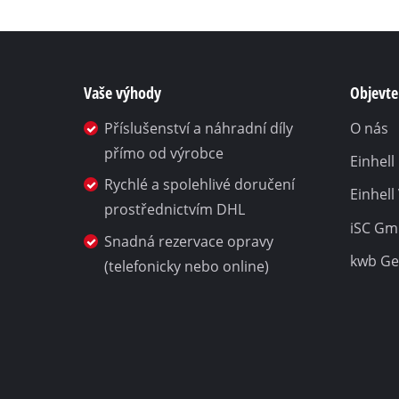
Vaše výhody
Objevte 
Příslušenství a náhradní díly
O nás
přímo od výrobce
Einhel
Rychlé a spolehlivé doručení
Einhell
prostřednictvím DHL
iSC G
Snadná rezervace opravy
kwb G
(telefonicky nebo online)