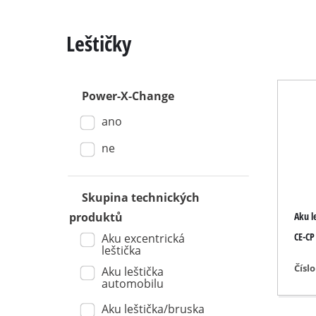
Leštičky
Power-X-Change
Kapovací / pok
ano
Stolní kotoučo
Ruční kotoučo
ne
Přímočaré pil
Univerzální pil
Skupina technických
Aku l
produktů
Pásové pily
CE-CP
Aku excentrická
Dekupírovací p
leštička
Ostatní pily
Čísl
Aku leštička
automobilu
Aku leštička/bruska