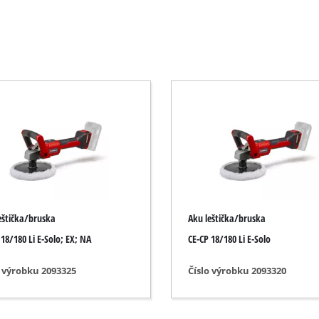
Elektrické křovinořezy
Benzínové křovinořezy
Elektrické nůžky na živý plot
osové pily
Akumulátorové nůžky na živý plot
vé pily
Benzínové nůžky na živý plot
vé pily
Teleskopické nůžky na živý plot
y
Nůžky na větve
y
eštička/bruska
Aku leštička/bruska
 18/180 Li E-Solo; EX; NA
CE-CP 18/180 Li E-Solo
ily
Zahradní čerpadla
o výrobku 2093325
Číslo výrobku 2093320
Čerpadla na čistou vodu
Domácí automatické vodárny