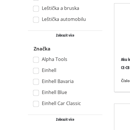
Leštička a bruska
Vysavače na m
Ruční vysavač
Leštička automobilu
Vysavače pop
Zobrazit více
Značka
Dvojité brusky
Alpha Tools
Aku l
Excentrické b
CE-CB
Einhell
Víceúčelové b
Čísl
Einhell Bavaria
Vibrační brus
Einhell Blue
Pásové brusk
Einhell Car Classic
Brusky na stě
Delta brusky
Zobrazit více
Ostatní brusk