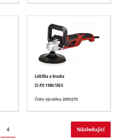
Leštička a bruska
CC-PO 1100/150 E
Číslo výrobku 2093275
4
Následující