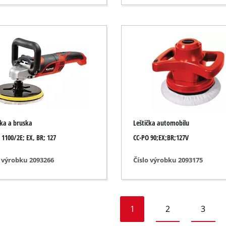
la
la
ednotky
zduchu
čka a bruska
Leštička automobilu
 1100/2E; EX, BR; 127
CC-PO 90;EX;BR;127V
o výrobku 2093266
Číslo výrobku 2093175
1
2
3