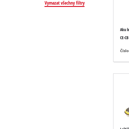
Vymazat všechny filtry
Nástroje pro b
Aku l
Akum. kompre
CE-CB
Hybridní kom
Čísl
Elektrické ko
Pneumatické 
Auto. kompre
Multifunkční p
Hoblovky / fré
Řezací / dělicí