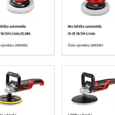
roušení a gravírování
Akumulátorové řetězové pily
Benzínové řetězové pily
eštička automobilu
Aku leštička automobilu
Elektrické řetězové pily
sory
 18/254 Li-Solo;EX;ARG
CE-CB 18/254 Li-Solo
Teleskopické nůžky
presory
o výrobku 2093302
Číslo výrobku 2093301
Prořezávací pily
mpresory
nářadí
sory
řístroje
Vysokotlaký čistič
zy
Drtič větví
 přístroje
Povrchové kartáče