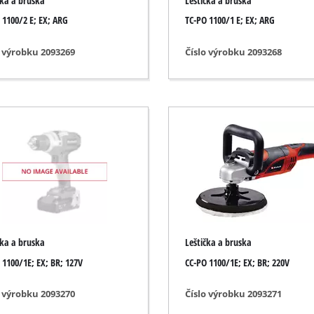
čka a bruska
Leštička a bruska
Čistič drážek
 1100/2 E; EX; ARG
TC-PO 1100/1 E; EX; ARG
ní
Nůžky na trávu
automobily
Vysavač listí
o výrobku 2093269
Číslo výrobku 2093268
icí přístroje
Foukače listí
ní na barvy
Brusky na řetězy motorových pil
stole
Multifunkční nářadí
roudu
Zametací stroje
é stroje
ní
čka a bruska
Leštička a bruska
 1100/1E; EX; BR; 127V
CC-PO 1100/1E; EX; BR; 220V
o výrobku 2093270
Číslo výrobku 2093271
ímotopy