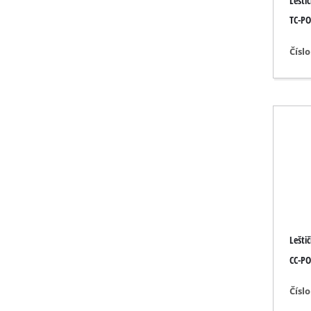
Lešti
Svítidla
TC-PO
Míchací zaříze
Technika pro 
Čísl
Laserové / měř
Stříkací zaříze
Tavné lepicí pi
Generátory p
Zvedací / tažn
Leštičky
Svářečky
Ostatní zaříze
Lešti
CC-PO
Čísl
Elektrické př