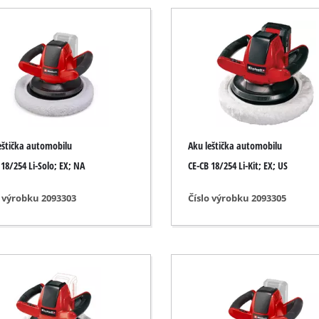
Ponorná čerpadla
okré / suché sání
Čerpadla na znečištěnou vodu
e
Hlubinná čerpadla do studní
ela
Domácí vodárny
Benzínová čerpadla na vodu
Ostatní čerpadla
eštička automobilu
Aku leštička automobilu
rusky
 18/254 Li-Solo; EX; NA
CE-CB 18/254 Li-Kit; EX; US
rusky
o výrobku 2093303
Číslo výrobku 2093305
Akum. vertikutátory
ky
Elektrický vertikutátor
y
Benzínový vertikutátor
ny / podlahy
Ruční vertikutátory
y