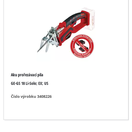
Sterwins
XU1
Vymazat všechny filtry
Aku prořezávací pila
GE-GS 18 Li-Solo; EX; US
Číslo výrobku 3408226