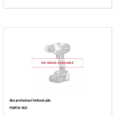
Aku prořezávací řetězová pila
PXBPCK-1825