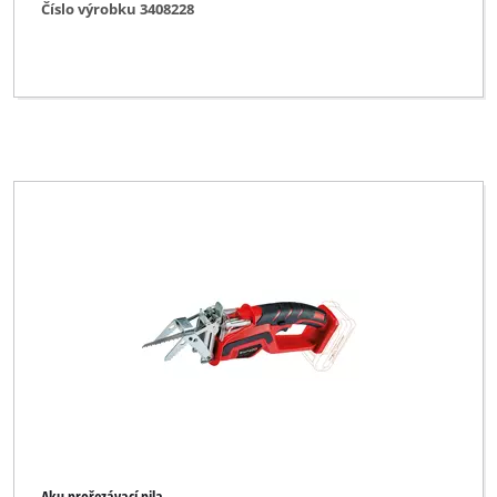
Číslo výrobku 3408228
Aku prořezávací pila