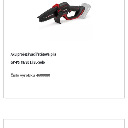
Značka
Einhell Blue
Einhell Classic
Aku prořezávací řetězová pila
Einhell Expert
GP-PS 18/20 Li BL-Solo
Einhell Expert Plus
Číslo výrobku 4600080
Einhell Professional
Gardol
Mr. Gardener
Ozito
Pattfield