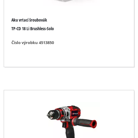
Yellow Profi Line NG
Zgonc
Aku vrtací šroubovák
TP-CD 18 Li Brushless-Solo
Vymazat všechny filtry
Číslo výrobku 4513850