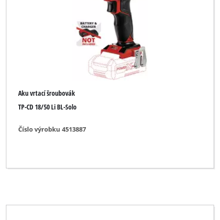
Vrtací aku šroubovák
Značka
25 Jahre Hagebau
Aku vrtací šroubovák
Alpha Tools
TP-CD 18/50 Li BL-Solo
BASIC
Číslo výrobku 4513887
Bavaria
Bavaria Black
Bavaria by Einhell
Bonus
Budget