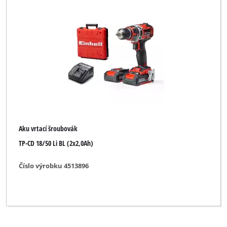
Bullcraft
CMI
Classic Power
DBK
Dexter
ENKHO professional
Aku vrtací šroubovák
Ectram
TP-CD 18/50 Li BL (2x2,0Ah)
Einhell
Číslo výrobku 4513896
Einhell Bavaria
Einhell Blue
Einhell Classic