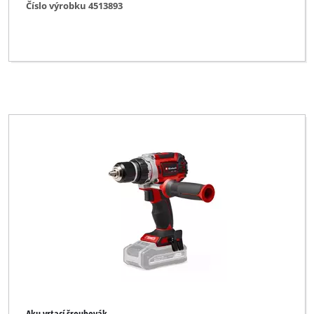
Číslo výrobku 4513893
No Name
Ozito
PHIOLENT
Parkside
Pevec
Powercraft
Praktiker
Profi Silver Line
Proviel
Prowork
Rebir
Robust
Aku vrtací šroubovák