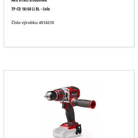
TP-CD 18/60 Li BL - Solo
TAURUS
TAURUS Titanium
Číslo výrobku 4514210
Thun
Toolson
Top Craft
Uniropa
Variolux
WORKZONE
XU1
YPL by Einhell
Yellow Profi Line