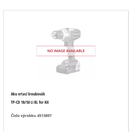
Einhell Expert
Einhell Expert Plus
Einhell HOPP
Einhell Home
Einhell Professional
Einhell Red
Ergotools
Ergotools Pattfield
GO/ON
Aku vrtací šroubovák
Global
TP-CD 18/50 Li BL for Kit
Handwerk
Číslo výrobku 4513897
Herkules