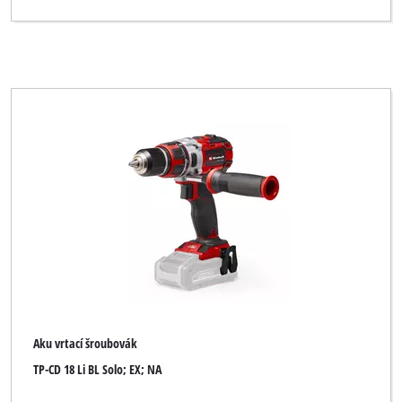
KELLEN
King Craft
Kraft
Kraftixx
Kraftronic
LUX TOOLS
Limited Edition
Maestro
McKenzie
Metland
Aku vrtací šroubovák
Miolectric
TP-CD 18 Li BL Solo; EX; NA
MyTool