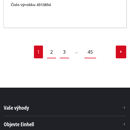
Číslo výrobku 4513854
1
2
3
45
…
Vaše výhody
Objevte Einhell