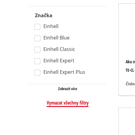
Vysavače na m
Značka
Ruční vysavač
Einhell
Vysavače pop
Einhell Blue
Einhell Classic
Dvojité brusky
Einhell Expert
Aku s
Excentrické b
TE-CL 
Einhell Expert Plus
Víceúčelové b
Čísl
Zobrazit více
Vibrační brus
Pásové brusk
Vymazat všechny filtry
Brusky na stě
Delta brusky
Ostatní brusk