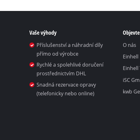
Vaše výhody
Objevte 
Příslušenství a náhradní díly
O nás
přímo od výrobce
Einhel
Rychlé a spolehlivé doručení
Einhell
prostřednictvím DHL
iSC G
Snadná rezervace opravy
kwb G
(telefonicky nebo online)