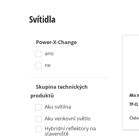
Svítidla
Power-X-Change
Kapovací / pok
ano
Stolní kotoučo
Ruční kotoučo
ne
Přímočaré pil
Univerzální pil
Skupina technických
Aku s
produktů
Pásové pily
TP-CL 
Dekupírovací p
Aku svítilna
Ostatní pily
Čísl
Aku venkovní světlo
Hybridní reflektory na
staveniště