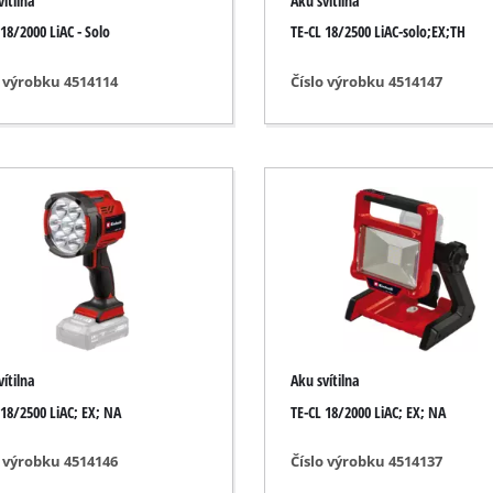
vítilna
Aku svítilna
Čistič drážek
 18/2000 LiAC - Solo
TE-CL 18/2500 LiAC-solo;EX;TH
ní
Nůžky na trávu
automobily
Vysavač listí
o výrobku 4514114
Číslo výrobku 4514147
icí přístroje
Foukače listí
ní na barvy
Brusky na řetězy motorových pil
stole
Multifunkční nářadí
roudu
Zametací stroje
é stroje
ní
vítilna
Aku svítilna
 18/2500 LiAC; EX; NA
TE-CL 18/2000 LiAC; EX; NA
o výrobku 4514146
Číslo výrobku 4514137
ímotopy