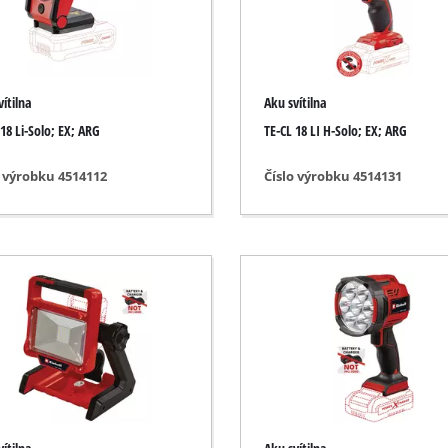
roušení a gravírování
Akumulátorové řetězové pily
Benzínové řetězové pily
vítilna
Aku svítilna
Elektrické řetězové pily
sory
 18 Li-Solo; EX; ARG
TE-CL 18 LI H-Solo; EX; ARG
Teleskopické nůžky
presory
o výrobku 4514112
Číslo výrobku 4514131
Prořezávací pily
mpresory
nářadí
sory
řístroje
Vysokotlaký čistič
zy
Drtič větví
 přístroje
Povrchové kartáče