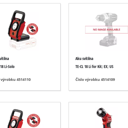
Ponorná čerpadla
okré / suché sání
Čerpadla na znečištěnou vodu
e
Hlubinná čerpadla do studní
ela
Domácí vodárny
Benzínová čerpadla na vodu
Ostatní čerpadla
vítilna
Aku svítilna
rusky
18 Li-Solo
TE-CL 18 Li for Kit; EX; US
rusky
o výrobku 4514110
Číslo výrobku 4514109
Akum. vertikutátory
ky
Elektrický vertikutátor
y
Benzínový vertikutátor
ny / podlahy
Ruční vertikutátory
y