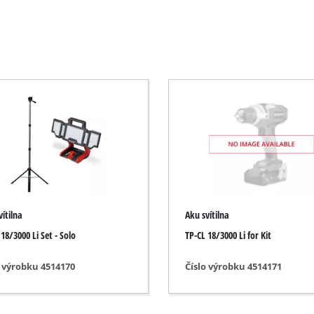
Elektrické křovinořezy
Benzínové křovinořezy
Elektrické nůžky na živý plot
osové pily
Akumulátorové nůžky na živý plot
vé pily
Benzínové nůžky na živý plot
vé pily
Teleskopické nůžky na živý plot
y
Nůžky na větve
y
vítilna
Aku svítilna
18/3000 Li Set - Solo
TP-CL 18/3000 Li for Kit
ily
Zahradní čerpadla
o výrobku 4514170
Číslo výrobku 4514171
Čerpadla na čistou vodu
Domácí automatické vodárny