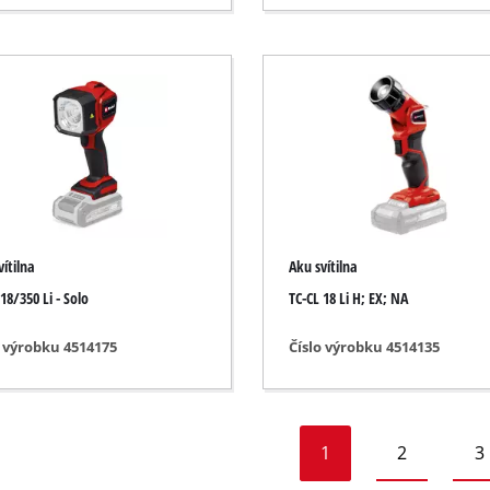
la
la
ednotky
zduchu
vítilna
Aku svítilna
18/350 Li - Solo
TC-CL 18 Li H; EX; NA
o výrobku 4514175
Číslo výrobku 4514135
1
2
3