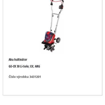
Einhell Professional
Einhell Royal
Ergotools Pattfield
Gardol
Hurricane
Okay
Aku kultivátor
Ozito
GE-CR 30 Li-Solo; EX; ARG
Pattfield
Číslo výrobku 3431201
Proviel
Qualcast
b1