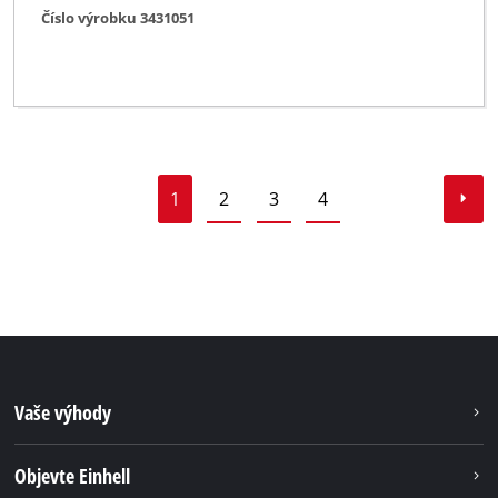
Číslo výrobku 3431051
1
2
3
4
Vaše výhody
Objevte Einhell