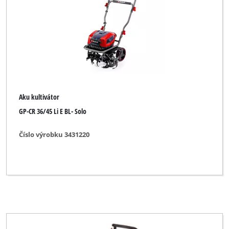
Značka
BLACKLINE
Bahr die Qualität
Black-Line
Aku kultivátor
Bonus
GP-CR 36/45 Li E BL- Solo
CMI
Číslo výrobku 3431220
Einhell
Einhell Blue
Einhell Classic
Einhell Expert
Einhell Expert Plus