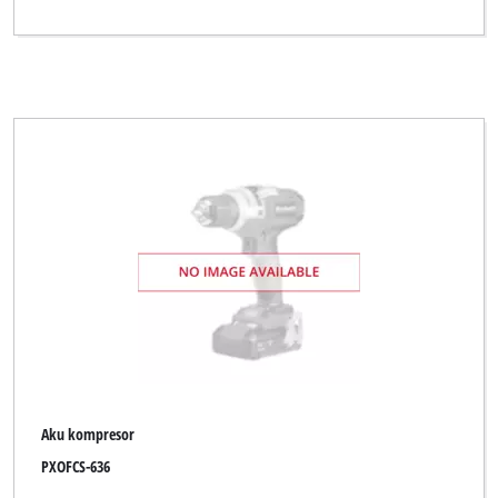
Aku kompresor
PXOFCS-636