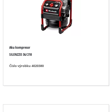
Značka
Einhell Blue
Einhell Classic
Einhell Expert
Aku kompresor
Einhell Professional
SILENZZO 36/210
Ozito
Číslo výrobku 4020380
Vymazat všechny filtry