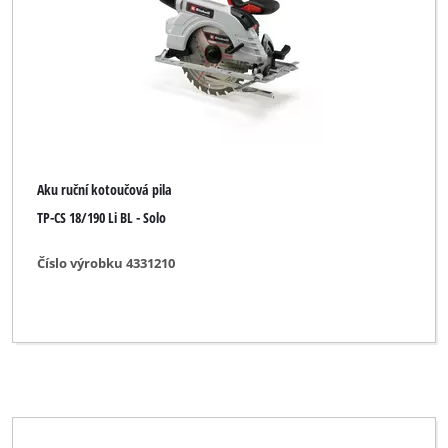
Aku pásová pila
Aku přímočará pila
Aku ruční kotoučová pila
Aku stolní kotoučová pila
Aku univerzální pila
Aku ruční kotoučová pila
Dekupírovací pila
TP-CS 18/190 Li BL - Solo
Formátovací kotoučová pila
Číslo výrobku 4331210
Kapovací a pokosová stolní kotoučová pila
Kapovací/pokosová pila
Kapovací/pokosová pila s horním stolkem
Kapovací/pokosová pila s potahem
Kolébková pila na palivové dřevo