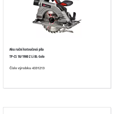
Pluspunkt
Powercraft
Praktiker
Primex
Profi Silver Line
Aku ruční kotoučová pila
Proviel
TP-CS 18/1900 Z Li BL-Solo
Prowork
Číslo výrobku 4331213
PureWork
Quelle
Rebir
Robust
TAURUS