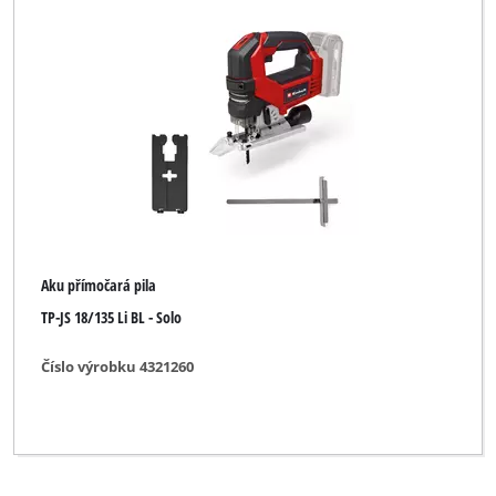
TAURUS Titanium
Thun
Toolson
Top Craft
Uniropa
Variolux
WORKZONE
Aku přímočará pila
TP-JS 18/135 Li BL - Solo
Workzone Titanium
XU1
Číslo výrobku 4321260
YPL by Einhell
Yellow Profi Line
Yellow Profi Line NG