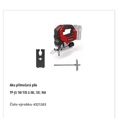
Zgonc
Vymazat všechny filtry
Aku přímočará pila
TP-JS 18/135 Li BL; EX; NA
Číslo výrobku 4321263