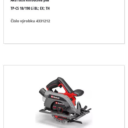
TP-CS 18/190 Li BL; EX; TH
Einhell Home
Einhell NG (Maxeda)
Číslo výrobku 4331212
Einhell Professional
Einhell Red
Ergotools
Ergotools Pattfield
FERREX
FIXIT
Faust
FullBoar
GO/ON