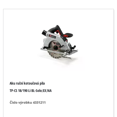
Sada stolní kotoučové pily
Stolní kotoučová pila
Stolní okružní pila se spodním tahem
Univerzální kapovací pila
Univerzální kapovací/pokosová pila s potahem
Univerzální pila
Univerzální pila na panely
Univerzální ruční kotoučová pila
Aku ruční kotoučová pila
TP-CS 18/190 Li BL-Solo;EX;NA
Číslo výrobku 4331211
Značka