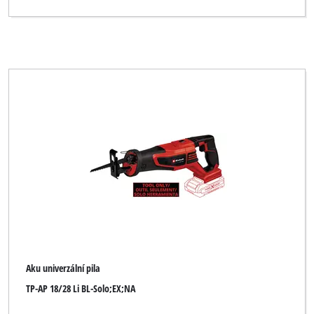
Alpha Tools
BASIC
Basic tool
Bavaria
Bavaria Black
Bavaria by Einhell
Bonus
Budget
Bullcraft
CMI
Aku univerzální pila
Challenge Xtreme
TP-AP 18/28 Li BL-Solo;EX;NA
Classic Power