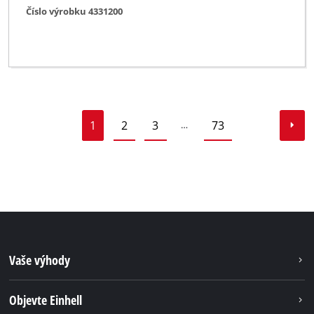
Číslo výrobku 4331200
1
2
3
73
…
Vaše výhody
Objevte Einhell