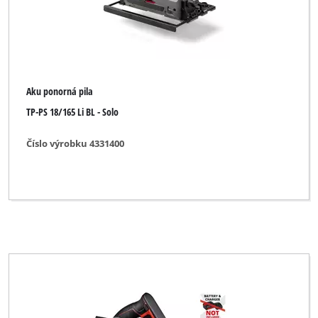
Max Bahr
McKenzie
McKenzie PRO
Metland
Aku ponorná pila
TP-PS 18/165 Li BL - Solo
Miolectric
MyTool
Číslo výrobku 4331400
New Generation
Novatec
Ozito
Parkside
Pevec
Plus Professional