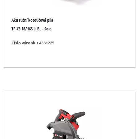
Global
Global (for Zgonc)
Aku ruční kotoučová pila
Hanseatic
TP-CS 18/165 Li BL - Solo
Herkules
Číslo výrobku 4331225
KELLEN
King Craft
Kraft
Kraftixx
Kraftronic
LUX TOOLS
Limited Edition
Maestro