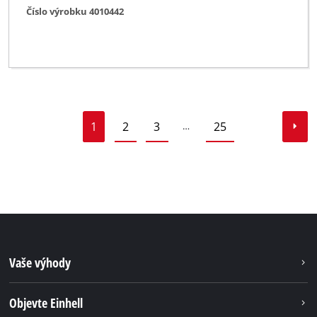
Číslo výrobku 4010442
1
2
3
25
…
Vaše výhody
Objevte Einhell