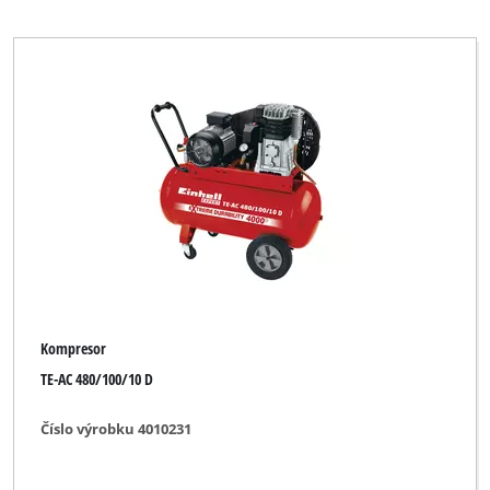
Okay
Ozito
Parkside
Plus Professional
Powercraft
Praktiker
Proviel
Prowork
Robust
Kompresor
TAURUS Titanium
TE-AC 480/100/10 D
TOOLMATE
Číslo výrobku 4010231
Thun