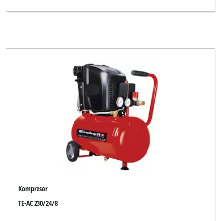
Top Craft
WORKZONE
YPL by Einhell
Yellow Profi Line
Zgonc
Vymazat všechny filtry
Kompresor
TE-AC 230/24/8