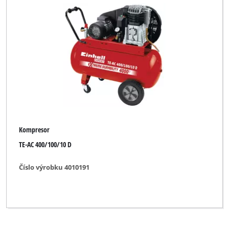
Einhell NG (Maxeda)
Einhell Red
FullBoar
Global
Hanseatic
Herkules
Kompresor
Impos
TE-AC 400/100/10 D
KELLEN
Číslo výrobku 4010191
King Craft
Kraftronic
Merox