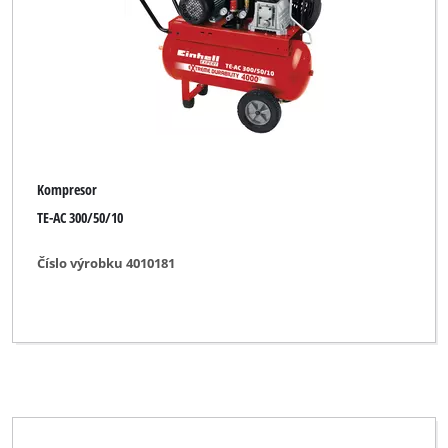
Značka
Bavaria
Bavaria Black
CMI
Kompresor
Challenge Xtreme
TE-AC 300/50/10
DURO
Číslo výrobku 4010181
DURO PRO
Einhell
Einhell Blue
Einhell Classic
Einhell Expert