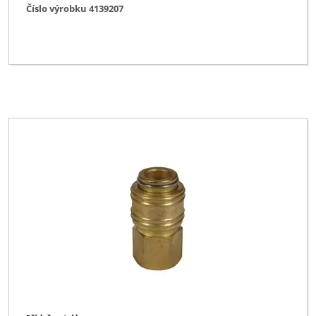
Číslo výrobku 4139207