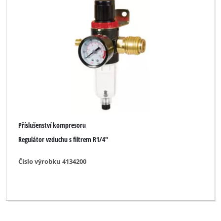
Příslušenství univerzální ruční kotoučové pily
Příslušenství vrtacího kladiva
Příslušenství víceúčelové brusky
Příslušenství úhlové brusky
Systémový přenašecí kufr
Výkyvné rameno
Příslušenství kompresoru
Regulátor vzduchu s filtrem R1/4"
Značka
Číslo výrobku 4134200
Einhell
Einhell Accessory