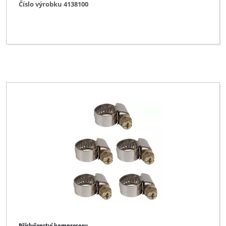
Číslo výrobku 4138100
Příslušenství kompresoru