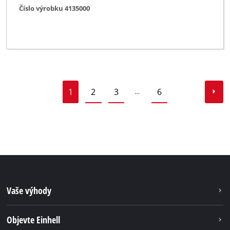
Číslo výrobku 4135000
1
2
3
6
…
Vaše výhody
Objevte Einhell