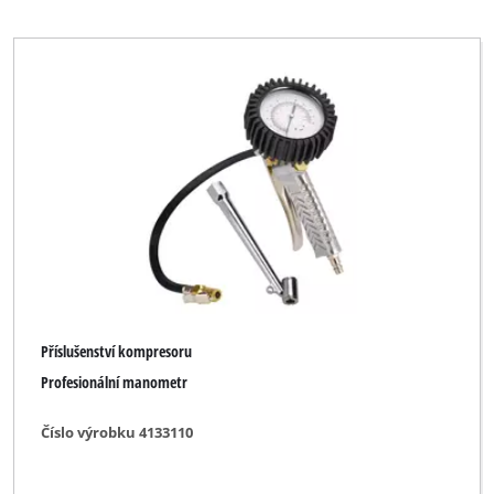
Einhell Classic
Einhell Grey
Einhell Red
Ergotools
No Name
Parkside
kwb
Příslušenství kompresoru
Vymazat všechny filtry
Profesionální manometr
Číslo výrobku 4133110