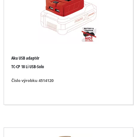
Pumpa pro odsávání benzínu a oleje
Příslušenství brusky na sádrokarton
Příslušenství kompresoru
Příslušenství mini ruční kotoučové pily
Příslušenství multifunkčního přístroje
Aku USB adaptér
Příslušenství míchadla lepidel a malty
TC-CP 18 Li USB-Solo
Příslušenství nářadí
Číslo výrobku 4514120
Příslušenství pásové brusky
Příslušenství ruční kotoučové pily
Příslušenství sponkovačky
Příslušenství systému pro postřik barvou
Příslušenství tavné lepicí pistole