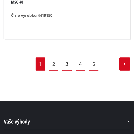
MSG 40
Číslo výrobku 4419150
1
2
3
4
5
Vaše výhody