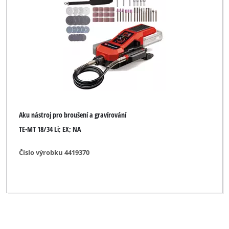
Značka
Alpha Tools
Bavaria
Challenge Xtreme
DURO
Aku nástroj pro broušení a gravírování
TE-MT 18/34 Li; EX; NA
DURO PRO
Einhell
Číslo výrobku 4419370
Einhell Bavaria
Einhell Blue
Einhell Classic
Einhell Expert