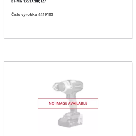
BT-MG 135;EX;BR;127
Číslo výrobku 4419183