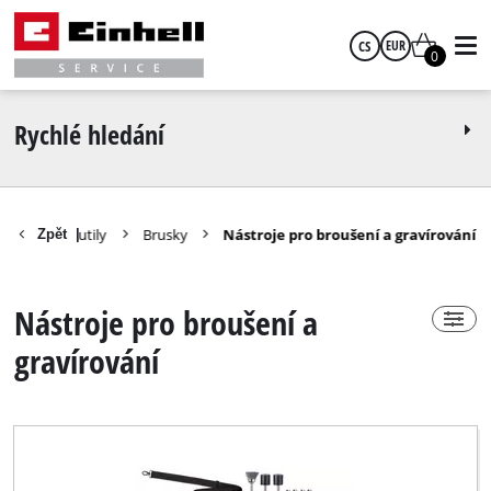
CS
EUR
0
Power-X-Change
ano
čeština
EUR
Rychlé hledání
ne
GBP
íly domácí kutily
Brusky
Nástroje pro broušení a gravírování
Zpět
|
HUF
Skupina technických produktů
Nástroje pro broušení a
CZK
Aku nástroj pro broušení a gravírování
gravírování
Elektrická gravírka
Nástroj pro broušení a gravírování