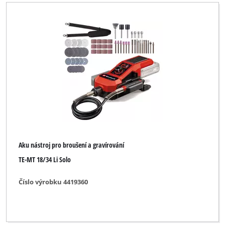
Einhell Home
Ozito
Plus Professional
Robust
Top Craft
WORKZONE
YPL by Einhell
Aku nástroj pro broušení a gravírování
Yellow Profi Line
TE-MT 18/34 Li Solo
Číslo výrobku 4419360
Vymazat všechny filtry