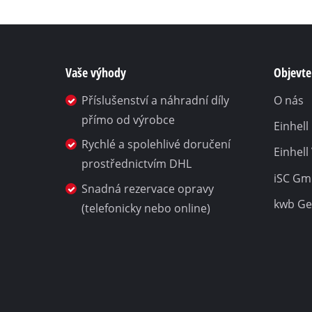
Vaše výhody
Objevte 
Příslušenství a náhradní díly
O nás
přímo od výrobce
Einhel
Rychlé a spolehlivé doručení
Einhell
prostřednictvím DHL
iSC G
Snadná rezervace opravy
kwb G
(telefonicky nebo online)