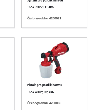
Systém pro postřik barvou
TC-SY 700 S; EX; ARG
Číslo výrobku 4260021
Pistole pro postřik barvou
TC-SY 400 P; EX; ARG
Číslo výrobku 4260006