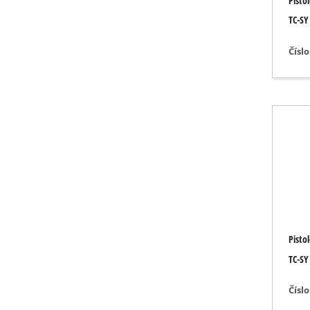
Pisto
Svítidla
TC-SY
Míchací zaříze
Technika pro 
Čísl
Laserové / měř
Stříkací zaříze
Tavné lepicí pi
Generátory p
Zvedací / tažn
Leštičky
Svářečky
Ostatní zaříze
Pisto
TC-SY
Čísl
Elektrické př