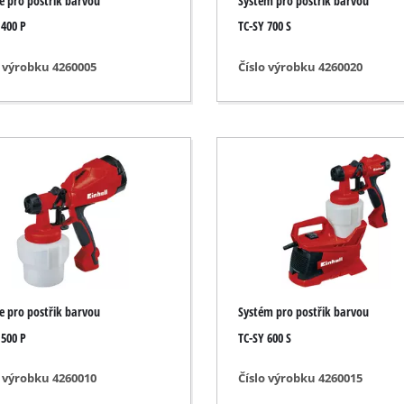
le pro postřik barvou
Systém pro postřik barvou
Čistič drážek
 400 P
TC-SY 700 S
ní
Nůžky na trávu
automobily
Vysavač listí
o výrobku 4260005
Číslo výrobku 4260020
icí přístroje
Foukače listí
ní na barvy
Brusky na řetězy motorových pil
stole
Multifunkční nářadí
roudu
Zametací stroje
é stroje
ní
le pro postřik barvou
Systém pro postřik barvou
 500 P
TC-SY 600 S
o výrobku 4260010
Číslo výrobku 4260015
ímotopy