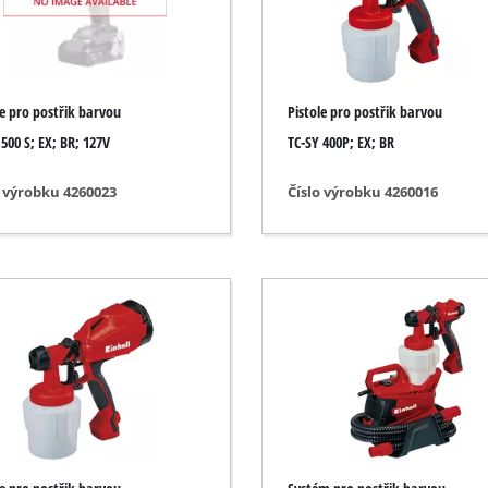
roušení a gravírování
Akumulátorové řetězové pily
Benzínové řetězové pily
le pro postřik barvou
Pistole pro postřik barvou
Elektrické řetězové pily
sory
 500 S; EX; BR; 127V
TC-SY 400P; EX; BR
Teleskopické nůžky
presory
o výrobku 4260023
Číslo výrobku 4260016
Prořezávací pily
mpresory
nářadí
sory
řístroje
Vysokotlaký čistič
zy
Drtič větví
 přístroje
Povrchové kartáče