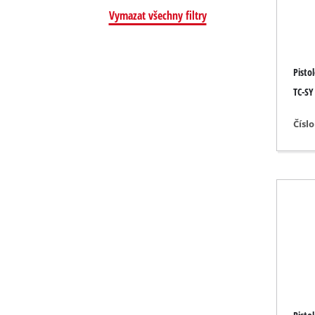
Nástroje pro b
Vymazat všechny filtry
Pisto
Akum. kompre
TC-SY
Hybridní kom
Čísl
Elektrické ko
Pneumatické 
Auto. kompre
Multifunkční p
Hoblovky / fré
Řezací / dělicí