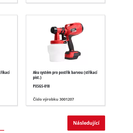
říkací
Aku systém pro postřik barvou (stříkací
pist.)
PXSGS-018
Číslo výrobku 3001207
Následující