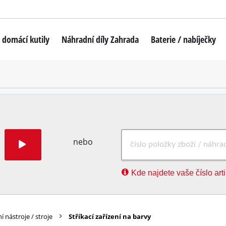
 domácí kutily
Náhradní díly Zahrada
Baterie / nabíječky
ky
Akumulátorové sekačky na trávu
váky
Robotické sekačky na trávu
tací šroubováky
Benzínové sekačky na trávu
oubováky
Elektrické sekačky na trávu
ubováky
Ruční sekačky na trávu
nebo
Akumulátorové vyžínače
Kde najdete vaše číslo art
a
Elektrické vyžínače
ačky
Benzínové vyžínače
tačky
Akum. křovinořezy
í nástroje / stroje
Stříkací zařízení na barvy