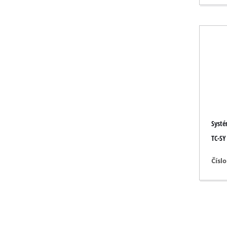
Plynová topid
Naftová topid
Klimatizační j
Odvlhčovač v
Systé
TC-SY
Čísl