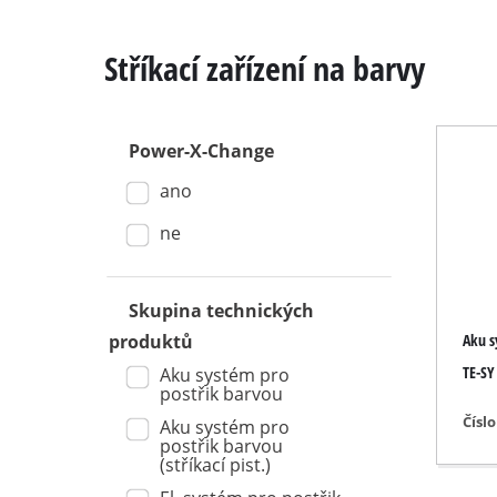
Stříkací zařízení na barvy
Power-X-Change
Kapovací / pok
ano
Stolní kotoučo
Ruční kotoučo
ne
Přímočaré pil
Univerzální pil
Skupina technických
Aku s
produktů
Pásové pily
TE-SY
Aku systém pro
Dekupírovací p
postřik barvou
Ostatní pily
Čísl
Aku systém pro
postřik barvou
(stříkací pist.)