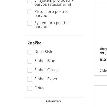
El. systém pro postřik
barvou (stacionární)
Vysavače na m
Pistole pro postřik
Ruční vysavač
barvou
Systém pro postřik
Vysavače pop
barvou
Značka
Dvojité brusky
Aku s
Deco Style
pist.)
Excentrické b
TC-SY
Einhell Blue
Víceúčelové b
Einhell Classic
Čísl
Vibrační brus
Einhell Expert
Pásové brusk
Brusky na stě
Ozito
Delta brusky
Zobrazit více
Ostatní brusk