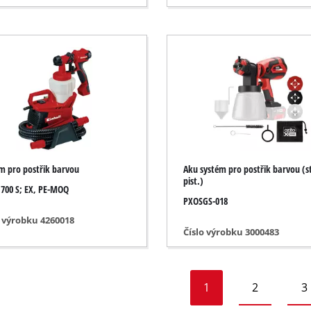
la
la
ednotky
zduchu
m pro postřik barvou
Aku systém pro postřik barvou (st
pist.)
 700 S; EX, PE-MOQ
PXOSGS-018
o výrobku 4260018
Číslo výrobku 3000483
1
2
3