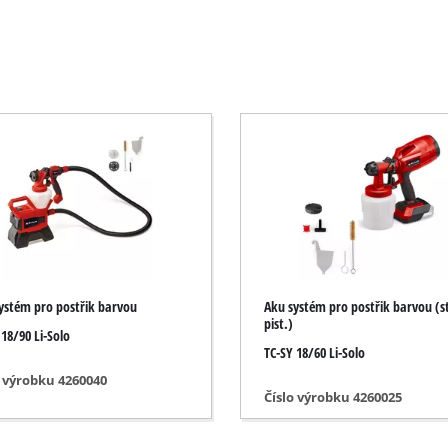
Elektrické křovinořezy
Benzínové křovinořezy
Elektrické nůžky na živý plot
osové pily
Akumulátorové nůžky na živý plot
vé pily
Benzínové nůžky na živý plot
vé pily
Teleskopické nůžky na živý plot
y
Nůžky na větve
y
ystém pro postřik barvou
Aku systém pro postřik barvou (st
pist.)
 18/90 Li-Solo
ily
TC-SY 18/60 Li-Solo
Zahradní čerpadla
o výrobku 4260040
Číslo výrobku 4260025
Čerpadla na čistou vodu
Domácí automatické vodárny