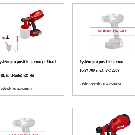
Ponorná čerpadla
okré / suché sání
Čerpadla na znečištěnou vodu
e
Hlubinná čerpadla do studní
ela
Domácí vodárny
Benzínová čerpadla na vodu
Ostatní čerpadla
ystém pro postřik barvou (stříkací
Systém pro postřik barvou
rusky
TC-SY 700 S; EX; BR; 220V
 18/60 Li-Solo; EX; NA
rusky
Číslo výrobku 4260024
Akum. vertikutátory
o výrobku 4260027
ky
Elektrický vertikutátor
y
Benzínový vertikutátor
ny / podlahy
Ruční vertikutátory
y