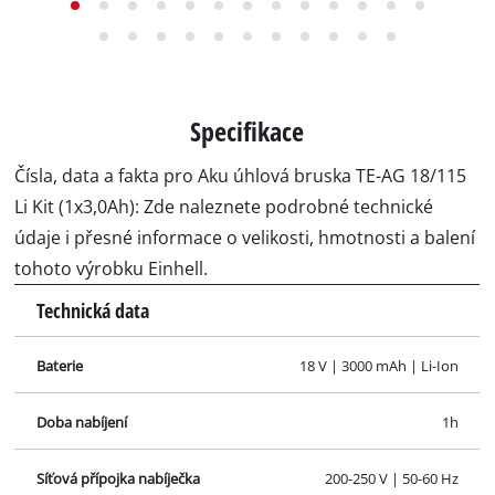
Specifikace
Čísla, data a fakta pro Aku úhlová bruska TE-AG 18/115
Li Kit (1x3,0Ah): Zde naleznete podrobné technické
údaje i přesné informace o velikosti, hmotnosti a balení
tohoto výrobku Einhell.
Technická data
Baterie
18 V | 3000 mAh | Li-Ion
Doba nabíjení
1h
Síťová přípojka nabíječka
200-250 V | 50-60 Hz