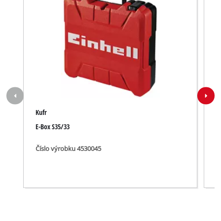
Kufr
B
E-Box S35/33
P
Číslo výrobku 4530045
Č