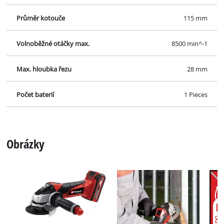
Průměr kotouče
115 mm
Volnoběžné otáčky max.
8500 min^-1
Max. hloubka řezu
28 mm
Počet baterií
1 Pieces
Obrázky