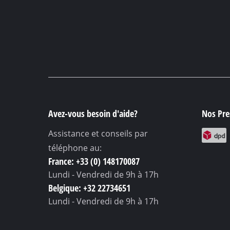
Outils de ponçage 
Compresseur à air 
Compresseur hybr
Compresseur élect
Appareils à air co
Avez-vous besoin d'aide?
Nos Pres
Compresseur pour
Assistance et conseils par
téléphone au:
France: +33 (0) 148170087
Lundi - Vendredi
de 9h à 17h
Outils multifonctio
Belgique: +32 22734651
Raboteuse / Frais
Lundi - Vendredi
de 9h à 17h
Machines à couper