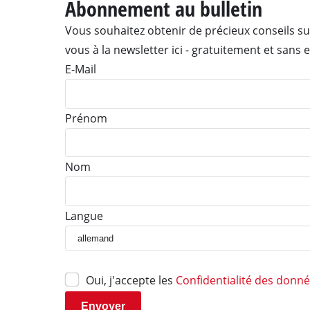
Abonnement au bulletin
Vous souhaitez obtenir de précieux conseils sur
vous à la newsletter ici - gratuitement et sans
E-Mail
Scie à onglet
Prénom
Table de sciage
Scie circulaire
Nom
Scie sauteuse
Scie universelle
Scie à ruban
Langue
Scie à chantourner
Autres scies
Oui, j'accepte les
Confidentialité des donn
Envoyer