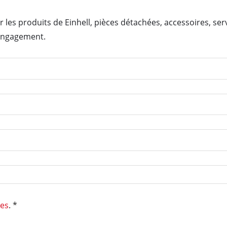
Débroussailleuse électrique
Débroussailleuse thermique
 les produits de Einhell, pièces détachées, accessoires, ser
 engagement.
Taille-haie électrique
Taille-haie sans fil
Taille-haie thermique
Taille-Haie téléscopique
Sécateur
Pompes de jardin
ées
. *
Pompe d'évacuation pour eaux claires
Groupe de surpression automatique