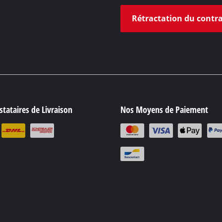
/ gravure
Rétractation du contr
Tronçonneuse sans fil
Tronçonneuse thermique
Tronçonneuse électrique
sans fil
Ébrancheur télescopique sans fil
ide
Coupe branches
rique
mprimé
tataires de Livraison
Nos Moyens de Paiement
 voiture
ns
Nettoyeurs haute pression
euse
Broyeurs
 / séparer
Nettoyeur de surface