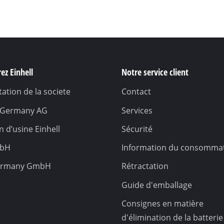
Pompe immergée
poussière
Pompe pour les eaux usées
e
Pompe de forage
Groupe de surpression
ez Einhell
Notre service client
Pompe à eau thermique
ation de la societe
Contact
Autres pompes
l Germany AG
Services
 d’usine Einhell
Sécurité
ction
mbH
Information du consomma
Scarificateur sans fil
Scarificateur électrique
ermany GmbH
Rétractation
Scarificateur thermique
 de sol
Guide d'emballage
Scarificateur manuel
ire
Consignes en matière
d'élimination de la batterie