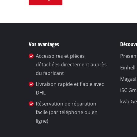
Aspirateur eau et 
Aspirateur portabl
Vide-cendres
Vos avantages
Découvr
Accessoires et pièces
Present
Touret à meuler
détachées directement auprès
Einhel
Ponceuse rotative
du fabricant
Magasin
Meuleuse multifon
Livraison rapide et fiable avec
iSC G
Ponceuse orbitale
DHL
Ponceuse à ruban
kwb G
Réservation de réparation
Ponceuse murale /
facile (par téléphone ou en
ligne)
Ponceuse triangula
Autre Ponceuse