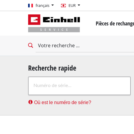
français
français
EUR
EUR
Pièces de rechange
GBP
Mini-tournevis
Perceuse-Visseuse
HUF
Clés à chocs
Tournevis d'impac
CZK
Tournevis à cloiso
Recherche rapide
Marteau rotatif
Où est le numéro de série?
Marteau demoliss
Perceuse à percus
Machines de forage