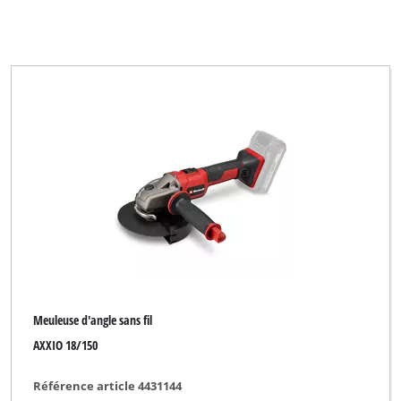
Top Craft
Uniropa
Vacmaster (for Zgonc)
Variolux
Voltotherm
WORKZONE
Westfalia
Workzone Titanium
XU1
Meuleuse d'angle sans fil
YPL by Einhell
AXXIO 18/150
Yellow Garden Line
Référence article 4431144
Yellow Profi Line