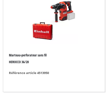
Powertec
Praktiker
Primex
ProKlima
Profi Silver Line
Proviel
Prowork
Marteau-perforateur sans fil
HEROCCO 36/28
PureWork
Référence article 4513950
Quelle
Quigg
Rebir
Robust