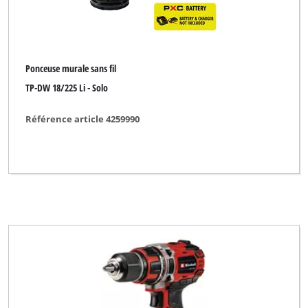
Maestro
Matador
Max Bahr
Ponceuse murale sans fil
TP-DW 18/225 Li - Solo
McKenzie
Référence article 4259990
McKenzie PRO
Merox
Metland
Miolectric
MyTool
NEX
New Generation
No Name