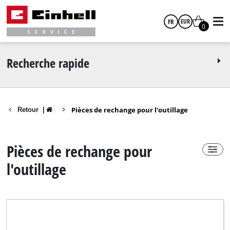
FR
EUR
0
Power-X-Change
Oui
français
EUR
Recherche rapide
Non
GBP
Pièces de rechange pour l'outillage
Retour
|
HUF
Marque
Pièces de rechange pour
CZK
25 Jahre Hagebau
l'outillage
Alpha Tools
BASIC
Bahr die Qualität