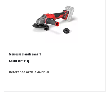
Basic tool
Bavaria
Bavaria Black
Bavaria by Einhell
Bonus
Budget
Meuleuse d'angle sans fil
Bullcraft
AXXIO 18/115 Q
CLARKE
Référence article 4431150
CMI
Car Jack
Challenge Xtreme
Classic Power