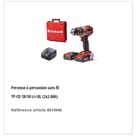
DBK
DURO
DURO PRO
Deco Style
Delta
Dexter
EASY HOME
ELU
Perceuse à percussion sans fil
TP-CD 18/50 Li-i BL (2x2,0Ah)
ENKHO professional
Ectram
Référence article 4513940
Einhell
Einhell 911