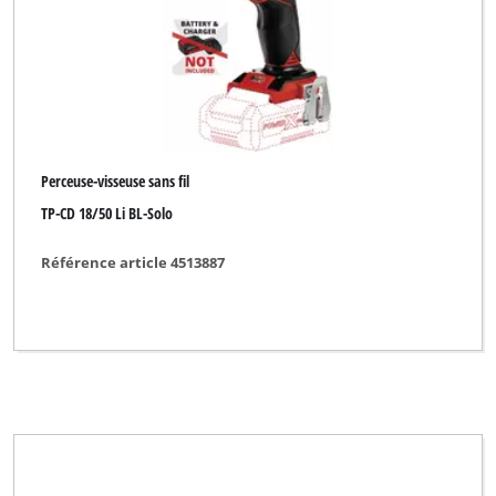
Novatec
Okay
Ozito
PHIOLENT
Perceuse-visseuse sans fil
Parkside
TP-CD 18/50 Li BL-Solo
Pattfield
Référence article 4513887
Pevec
Plus Professional
Pluspunkt
Powercraft
Powerfix