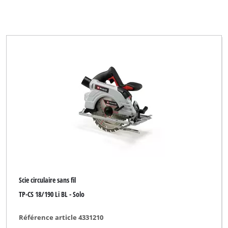
Einhell Accessory
Einhell Bavaria
Einhell Blue
Einhell Car Blue
Einhell Car Classic
Einhell Car Expert
Einhell Classic
Einhell Cooling
Einhell Expert
Scie circulaire sans fil
Einhell Expert Plus
TP-CS 18/190 Li BL - Solo
Einhell Grey
Référence article 4331210
Einhell HOPP