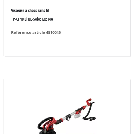
Ideenwelt
Visseuse à chocs sans fil
Impos
TP-CI 18 Li BL-Solo; EX; NA
Indura
Référence article 4510045
KELLEN
Karibu
King Craft
Kraft
Kraftixx
Kraftronic
LUX TOOLS
Limited Edition
Mac Allister