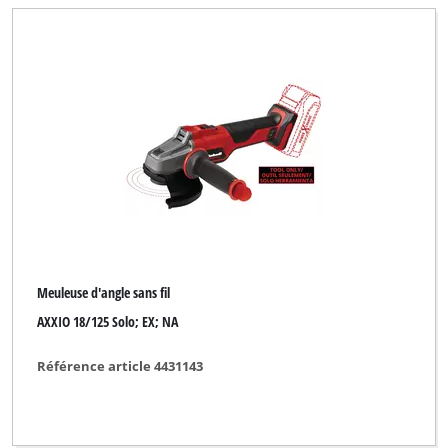
Royal
SOMELA
Simpex
Speed & Go
Superior
TAURUS
TAURUS Titanium
TCM
Meuleuse d'angle sans fil
TOOLMATE
AXXIO 18/125 Solo; EX; NA
Thun
Référence article 4431143
Toolex
Toolson