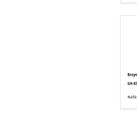
Radiateurs à gaz
Réchauffeurs diese
Climatiseur mobile
Déshumidificateur
Broye
GH-KS
Réfé