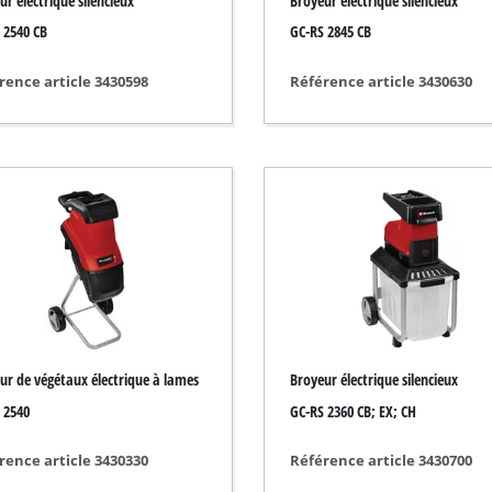
ur électrique silencieux
Broyeur électrique silencieux
Nettoyeur de joint
 2540 CB
GC-RS 2845 CB
Cisailles à gazon
Aspirateur de feuille
rence article 3430598
Référence article 3430630
Souffleuse de feuille
sation de peinture
Affûteuse électrique
Outil multifonctions
Balayeuse
sage
ts
ur de végétaux électrique à lames
Broyeur électrique silencieux
 2540
GC-RS 2360 CB; EX; CH
rence article 3430330
Référence article 3430700
riques