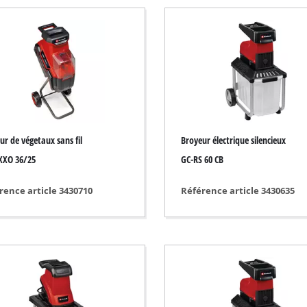
Pompe immergée
poussière
Pompe pour les eaux usées
e
Pompe de forage
Groupe de surpression
Pompe à eau thermique
Autres pompes
ur de végetaux sans fil
Broyeur électrique silencieux
XXO 36/25
GC-RS 60 CB
ction
rence article 3430710
Référence article 3430635
Scarificateur sans fil
Scarificateur électrique
Scarificateur thermique
 de sol
Scarificateur manuel
ire