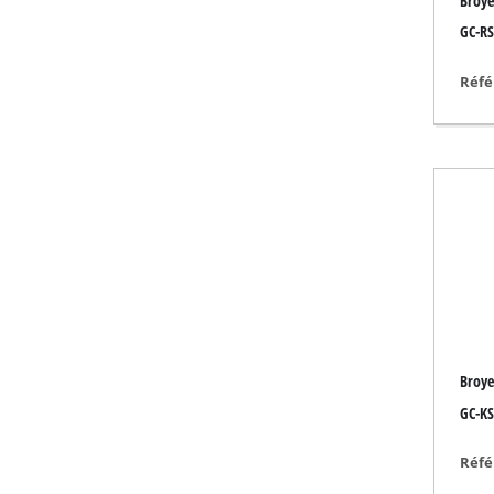
Broye
Torche
GC-RS
Mélangeurs
Gamme auto
Réfé
Laser
Système de pulvéri
Pistolets à colle
Générateurs
Levage
Machines de polis
Poste à souder
Autres équipemen
Broye
GC-KS
Réfé
Réchauffeurs élect