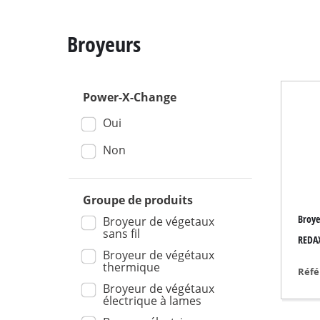
Broyeurs
Power-X-Change
Scie à onglet
Oui
Table de sciage
Scie circulaire
Non
Scie sauteuse
Scie universelle
Groupe de produits
Broye
Scie à ruban
Broyeur de végetaux
sans fil
REDAX
Scie à chantourner
Broyeur de végétaux
thermique
Autres scies
Réfé
Broyeur de végétaux
électrique à lames