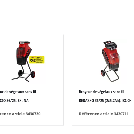
Débroussailleuse électrique
Débroussailleuse thermique
Taille-haie électrique
Taille-haie sans fil
Taille-haie thermique
Taille-Haie téléscopique
Sécateur
ur de végetaux sans fil
Broyeur de végetaux sans fil
XO 36/25; EX; NA
REDAXXO 36/25 (2x5.2Ah); EX;CH
Pompes de jardin
rence article 3430730
Référence article 3430711
Pompe d'évacuation pour eaux claires
Groupe de surpression automatique