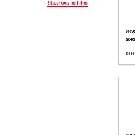
Effacer tous les filtres
Outils de ponçage 
Broye
Compresseur à air 
GC-KS
Compresseur hybr
Réfé
Compresseur élect
Appareils à air co
Compresseur pour
Outils multifonctio
Raboteuse / Frais
Machines à couper