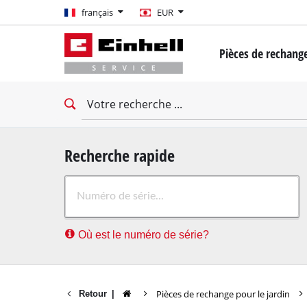
français
français
EUR
EUR
Pièces de rechange
GBP
Mini-tournevis
Perceuse-Visseuse
HUF
Clés à chocs
Tournevis d'impac
CZK
Tournevis à cloiso
Recherche rapide
Marteau rotatif
Où est le numéro de série?
Marteau demoliss
Perceuse à percus
Machines de forage
Pièces de rechange pour le jardin
Retour
|