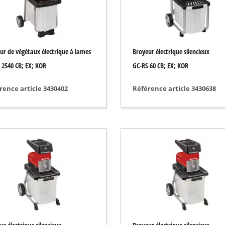
/ gravure
Tronçonneuse sans fil
Tronçonneuse thermique
ur de végétaux électrique à lames
Broyeur électrique silencieux
Tronçonneuse électrique
sans fil
 2540 CB; EX; KOR
GC-RS 60 CB; EX; KOR
Ébrancheur télescopique sans fil
ide
rence article 3430402
Référence article 3430638
Coupe branches
rique
mprimé
 voiture
ns
Nettoyeurs haute pression
euse
Broyeurs
 / séparer
Nettoyeur de surface