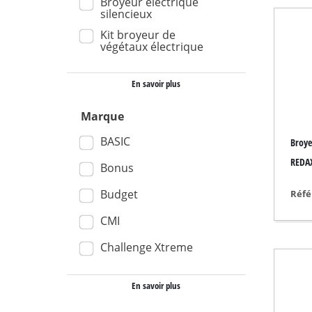
Broyeur électrique
silencieux
Aspirateur eau et 
Kit broyeur de
Aspirateur portabl
végétaux électrique
Vide-cendres
En savoir plus
Marque
Touret à meuler
BASIC
Broye
Ponceuse rotative
REDA
Bonus
Meuleuse multifon
Budget
Réfé
Ponceuse orbitale
CMI
Ponceuse à ruban
Challenge Xtreme
Ponceuse murale /
Ponceuse triangula
En savoir plus
Autre Ponceuse