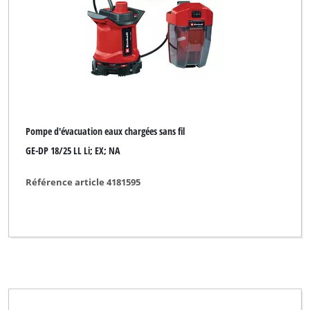
Marque
BASIC
Bahr die Qualität
Bavaria Black
CMI
Pompe d'évacuation eaux chargées sans fil
DURO PRO
GE-DP 18/25 LL Li; EX; NA
Einhell
Référence article 4181595
Einhell Blue
Einhell Classic
Einhell Expert
Einhell Red
Einhell Royal