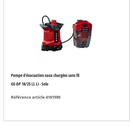
Ergotools
Ergotools Pattfield
FERREX
GARDENFEELINGS
Gardenline
Global
Pompe d'évacuation eaux chargées sans fil
King Craft
GE-DP 18/25 LL Li - Solo
Limited Edition
Référence article 4181590
Maxbear
Neptun
Neptun Classic