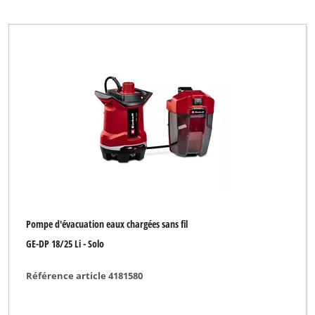
Neptun Premium
New Generation
Okay
Ozito
Pattfield
Plus Professional
Proviel
Royal
Top Craft
Pompe d'évacuation eaux chargées sans fil
Ultranatura
GE-DP 18/25 Li - Solo
Wingart
Référence article 4181580
XU1