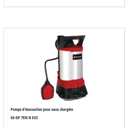
Yellow Garden Line
Yellow Garden Line NG
eurogarden
for_q Hydrologic
Effacer tous les filtres
Pompe d’évacuation pour eaux chargées
GE-DP 7935 N ECO