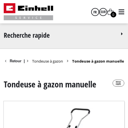
FR
EUR
0
Power-X-Change
Non
français
EUR
Recherche rapide
GBP
pour le jardin
Tondeuse à gazon
Tondeuse à gazon manuelle
Retour
|
Groupe de produits
HUF
Tondeuse à gazon manuelle
Tondeuse à gazon manuelle
CZK
Marque
Budget