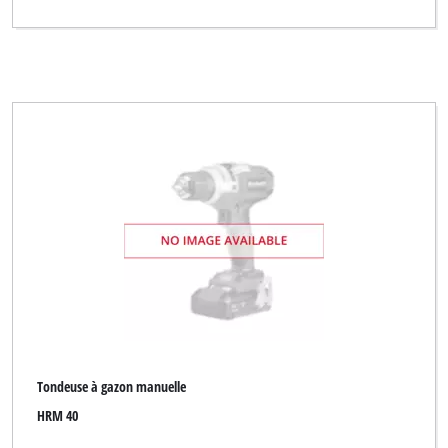
Tondeuse à gazon manuelle
HRM 40