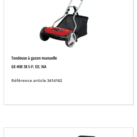
DO IT + GARDEN
Einhell Blue
Einhell Classic
Einhell Expert
Einhell Royal
Tondeuse à gazon manuelle
Gardenline
GE-HM 38 S-F; EX; NA
Gardol
Référence article 3414162
Hurricane
Lawn Star
Okay
Ozito
Powertec