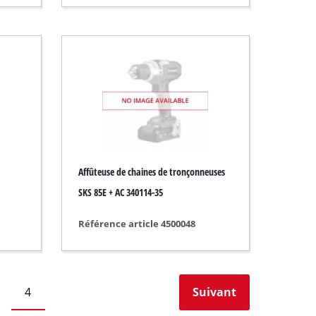
Affûteuse de chaines de tronçonneuses
SKS 85E + AC 340114-35
Référence article 4500048
4
Suivant