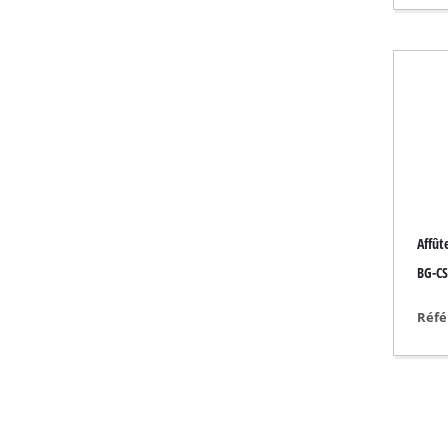
Radiateurs à gaz
Réchauffeurs diese
Climatiseur mobile
Déshumidificateur
Affût
BG-CS
Réfé