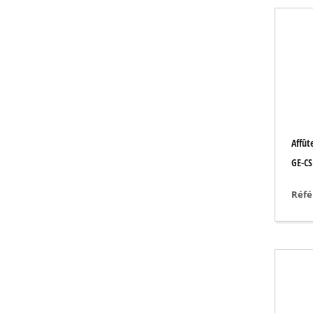
Aspirateur eau et 
Aspirateur portabl
Vide-cendres
Touret à meuler
Affûte
Ponceuse rotative
GE-CS 
Meuleuse multifon
Réfé
Ponceuse orbitale
Ponceuse à ruban
Ponceuse murale /
Ponceuse triangula
Autre Ponceuse