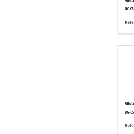
Affût
Torche
GC-CS
Mélangeurs
Gamme auto
Réfé
Laser
Système de pulvéri
Pistolets à colle
Générateurs
Levage
Machines de polis
Poste à souder
Autres équipemen
Affût
BG-CS
Réfé
Réchauffeurs élect