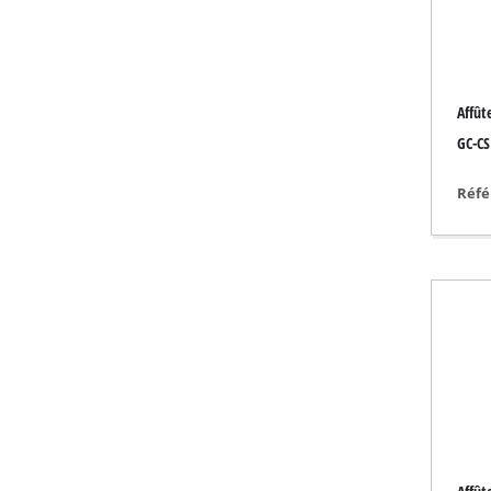
Outils de ponçage 
Affût
Compresseur à air 
GC-CS
Compresseur hybr
Réfé
Compresseur élect
Appareils à air co
Compresseur pour
Outils multifonctio
Raboteuse / Frais
Machines à couper