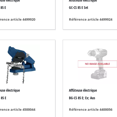
euse électrique
Affûteuse électrique
Nettoyeur de joint
 85 E
GC-CS 85 E Set
Cisailles à gazon
Aspirateur de feuille
rence article 4499920
Référence article 4499924
Souffleuse de feuille
sation de peinture
Affûteuse électrique
Outil multifonctions
Balayeuse
sage
ts
euse électrique
Affûteuse électrique
 85 E
BG-CS 85 E; Ex; Aus
rence article 4500044
Référence article 4400056
riques