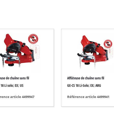
Débroussailleuse électrique
Débroussailleuse thermique
Taille-haie électrique
Taille-haie sans fil
Taille-haie thermique
Taille-Haie téléscopique
Sécateur
use de chaîne sans fil
Affûteuse de chaîne sans fil
18 Li solo; EX; US
GE-CS 18 Li-Solo; EX; ARG
Pompes de jardin
rence article 4499947
Référence article 4499941
Pompe d'évacuation pour eaux claires
Groupe de surpression automatique