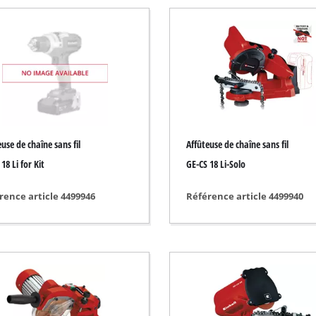
Pompe immergée
poussière
Pompe pour les eaux usées
e
Pompe de forage
Groupe de surpression
Pompe à eau thermique
Autres pompes
use de chaîne sans fil
Affûteuse de chaîne sans fil
18 Li for Kit
GE-CS 18 Li-Solo
ction
rence article 4499946
Référence article 4499940
Scarificateur sans fil
Scarificateur électrique
Scarificateur thermique
 de sol
Scarificateur manuel
ire