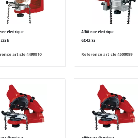
/ gravure
Tronçonneuse sans fil
Tronçonneuse thermique
euse électrique
Affûteuse électrique
Tronçonneuse électrique
sans fil
 235 E
GC-CS 85
Ébrancheur télescopique sans fil
ide
rence article 4499910
Référence article 4500089
Coupe branches
rique
mprimé
 voiture
ns
Nettoyeurs haute pression
euse
Broyeurs
 / séparer
Nettoyeur de surface