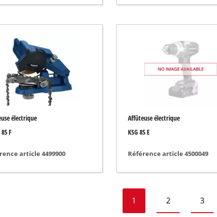
l
euse électrique
Affûteuse électrique
 85 F
KSG 85 E
rence article 4499900
Référence article 4500049
1
2
3