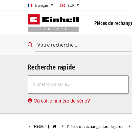
français
français
EUR
EUR
Pièces de rechange
GBP
Mini-tournevis
Perceuse-Visseuse
HUF
Clés à chocs
Tournevis d'impac
CZK
Tournevis à cloiso
Recherche rapide
Marteau rotatif
Où est le numéro de série?
Marteau demoliss
Perceuse à percus
Machines de forage
Pièces de rechange pour le jardin
Retour
|