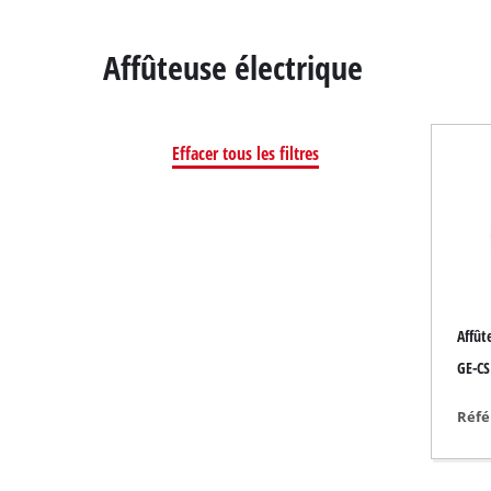
Affûteuse électrique
Effacer tous les filtres
Scie à onglet
Table de sciage
Scie circulaire
Scie sauteuse
Scie universelle
Affûte
Scie à ruban
GE-CS 
Scie à chantourner
Autres scies
Réfé