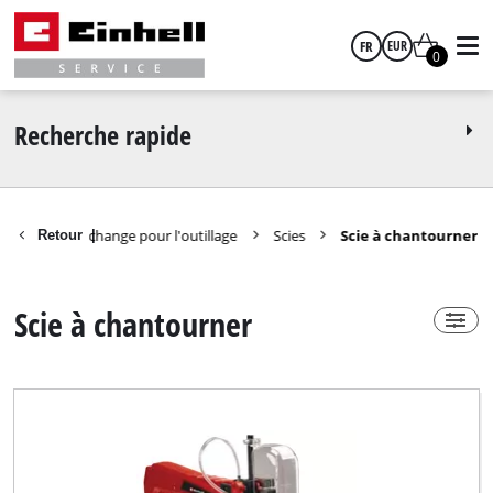
FR
EUR
0
Power-X-Change
Non
français
EUR
Recherche rapide
GBP
Pièces de rechange pour l'outillage
Scies
Scie à chantourner
Retour
|
Groupe de produits
HUF
Scie à chantourner
Scie à chantourner
CZK
Marque
Einhell