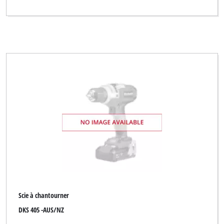
Scie à chantourner
DKS 405 -AUS/NZ