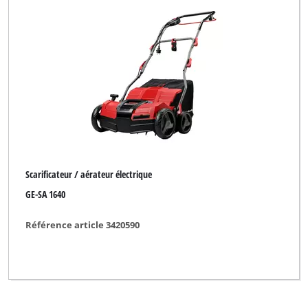
FERREX
Fleurelle
Gardenline
Gardol
Global
Gute Wahl
Scarificateur / aérateur électrique
Hurricane
GE-SA 1640
Impos
Référence article 3420590
King Craft
Limited Edition
Max Bahr