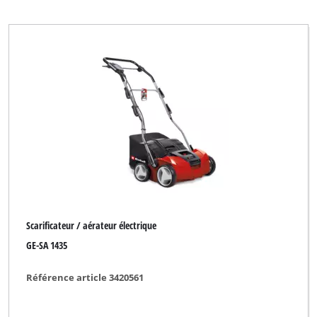
Mr. Gardener
New Generation
Okay
Ozito
Pattfield
Plus Professional
Powertec
Proviel
Rapid
Scarificateur / aérateur électrique
Royal
GE-SA 1435
Top Craft
Référence article 3420561
Uniropa