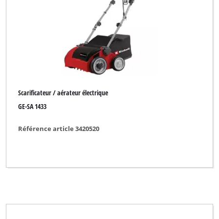
Marque
BASIC
Bonus
Budget
CMI
Scarificateur / aérateur électrique
Einhell
GE-SA 1433
Einhell Blue
Référence article 3420520
Einhell Classic
Einhell Expert
Einhell Red
Einhell Royal
Ergotools Pattfield