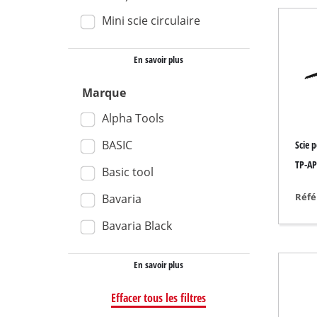
Mini scie circulaire
Aspirateur eau et 
Aspirateur portabl
En savoir plus
Vide-cendres
Marque
Alpha Tools
Touret à meuler
BASIC
Scie p
Ponceuse rotative
TP-AP
Basic tool
Meuleuse multifon
Réfé
Bavaria
Ponceuse orbitale
Bavaria Black
Ponceuse à ruban
Ponceuse murale /
En savoir plus
Ponceuse triangula
Effacer tous les filtres
Autre Ponceuse