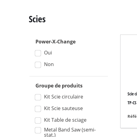
Scies
Power-X-Change
Scie à onglet
Oui
Table de sciage
Scie circulaire
Non
Scie sauteuse
Scie universelle
Groupe de produits
Scie c
Scie à ruban
Kit Scie circulaire
TP-CS 
Scie à chantourner
Kit Scie sauteuse
Autres scies
Réfé
Kit Table de sciage
Metal Band Saw (semi-
stat.)