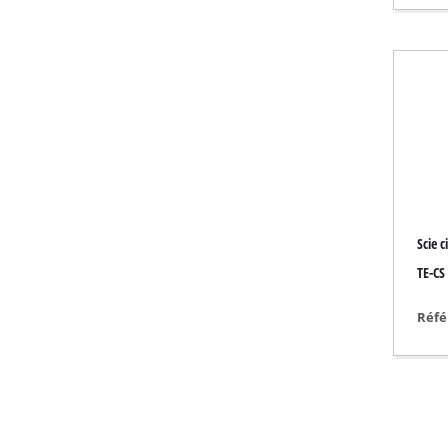
Radiateurs à gaz
Réchauffeurs diese
Climatiseur mobile
Déshumidificateur
Scie c
TE-CS
Réfé