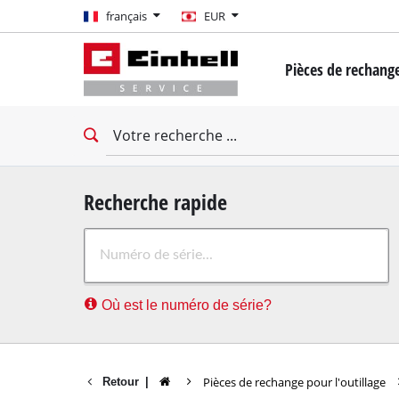
français
français
EUR
EUR
Pièces de rechange
GBP
Mini-tournevis
Perceuse-Visseuse
HUF
Clés à chocs
Tournevis d'impac
CZK
Tournevis à cloiso
Recherche rapide
Marteau rotatif
Où est le numéro de série?
Marteau demoliss
Perceuse à percus
Machines de forage
Pièces de rechange pour l'outillage
Retour
|