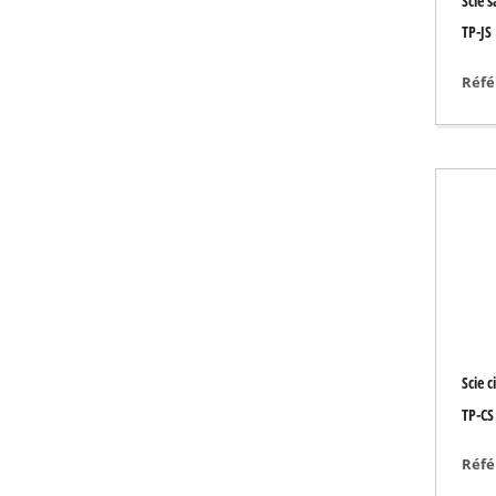
Scie s
Torche
TP-JS
Mélangeurs
Gamme auto
Réfé
Laser
Système de pulvéri
Pistolets à colle
Générateurs
Levage
Machines de polis
Poste à souder
Autres équipemen
Scie c
TP-CS 
Réfé
Réchauffeurs élect