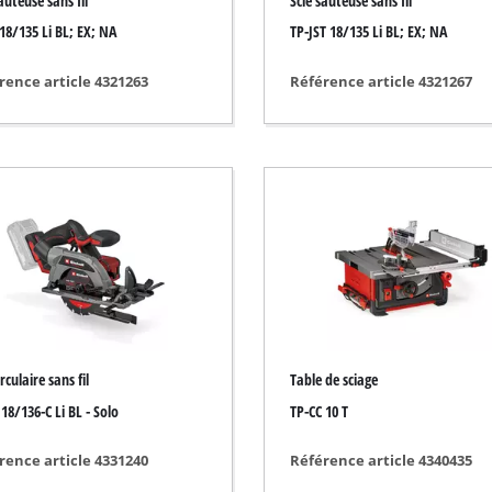
auteuse sans fil
Scie sauteuse sans fil
Nettoyeur de joint
 18/135 Li BL; EX; NA
TP-JST 18/135 Li BL; EX; NA
Cisailles à gazon
Aspirateur de feuille
rence article 4321263
Référence article 4321267
Souffleuse de feuille
sation de peinture
Affûteuse électrique
Outil multifonctions
Balayeuse
sage
ts
irculaire sans fil
Table de sciage
18/136-C Li BL - Solo
TP-CC 10 T
rence article 4331240
Référence article 4340435
riques