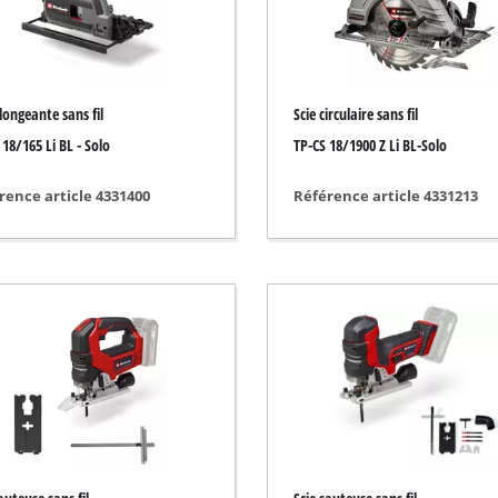
/ gravure
Tronçonneuse sans fil
Tronçonneuse thermique
longeante sans fil
Scie circulaire sans fil
Tronçonneuse électrique
sans fil
18/165 Li BL - Solo
TP-CS 18/1900 Z Li BL-Solo
Ébrancheur télescopique sans fil
ide
rence article 4331400
Référence article 4331213
Coupe branches
rique
mprimé
 voiture
ns
Nettoyeurs haute pression
euse
Broyeurs
 / séparer
Nettoyeur de surface