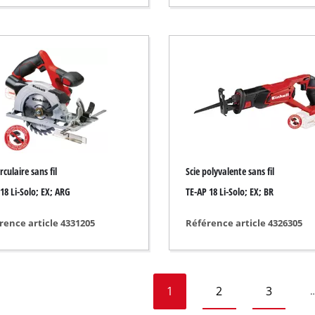
l
irculaire sans fil
Scie polyvalente sans fil
 18 Li-Solo; EX; ARG
TE-AP 18 Li-Solo; EX; BR
rence article 4331205
Référence article 4326305
1
2
3