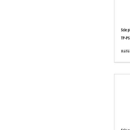
Outils de ponçage 
Scie p
Compresseur à air 
TP-PS 
Compresseur hybr
Réfé
Compresseur élect
Appareils à air co
Compresseur pour
Outils multifonctio
Raboteuse / Frais
Machines à couper