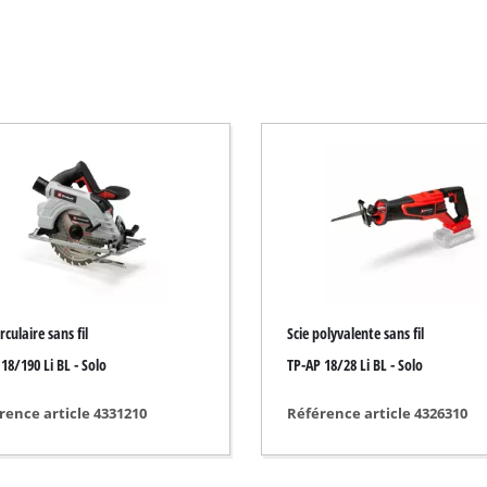
Débroussailleuse électrique
Débroussailleuse thermique
Taille-haie électrique
Taille-haie sans fil
Taille-haie thermique
Taille-Haie téléscopique
Sécateur
irculaire sans fil
Scie polyvalente sans fil
18/190 Li BL - Solo
TP-AP 18/28 Li BL - Solo
Pompes de jardin
rence article 4331210
Référence article 4326310
Pompe d'évacuation pour eaux claires
Groupe de surpression automatique