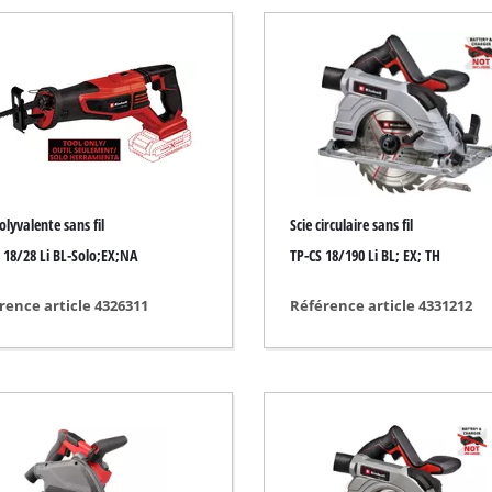
Pompe immergée
poussière
Pompe pour les eaux usées
e
Pompe de forage
Groupe de surpression
Pompe à eau thermique
Autres pompes
olyvalente sans fil
Scie circulaire sans fil
 18/28 Li BL-Solo;EX;NA
TP-CS 18/190 Li BL; EX; TH
ction
rence article 4326311
Référence article 4331212
Scarificateur sans fil
Scarificateur électrique
Scarificateur thermique
 de sol
Scarificateur manuel
ire