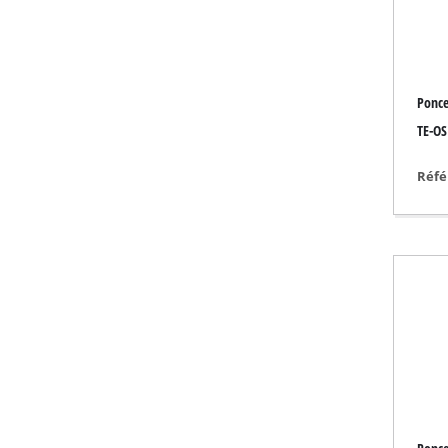
Outils de ponçage 
Ponce
Compresseur à air 
TE-OS
Compresseur hybr
Réfé
Compresseur élect
Appareils à air co
Compresseur pour
Outils multifonctio
Raboteuse / Frais
Machines à couper