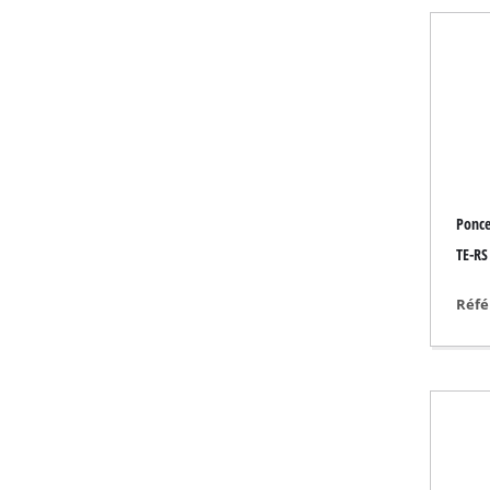
Aspirateur eau et 
Aspirateur portabl
Vide-cendres
Touret à meuler
Ponce
Ponceuse rotative
TE-RS 
Meuleuse multifon
Réfé
Ponceuse orbitale
Ponceuse à ruban
Ponceuse murale /
Ponceuse triangula
Autre Ponceuse