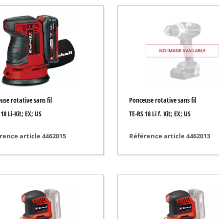
Pompe immergée
poussière
Pompe pour les eaux usées
e
Pompe de forage
Groupe de surpression
Pompe à eau thermique
Autres pompes
use rotative sans fil
Ponceuse rotative sans fil
18 Li-Kit; EX; US
TE-RS 18 Li f. Kit; EX; US
ction
rence article 4462015
Référence article 4462013
Scarificateur sans fil
Scarificateur électrique
Scarificateur thermique
 de sol
Scarificateur manuel
ire