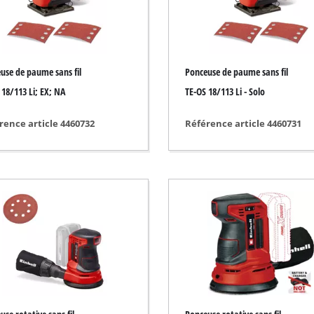
/ gravure
Tronçonneuse sans fil
Tronçonneuse thermique
use de paume sans fil
Ponceuse de paume sans fil
Tronçonneuse électrique
sans fil
 18/113 Li; EX; NA
TE-OS 18/113 Li - Solo
Ébrancheur télescopique sans fil
ide
rence article 4460732
Référence article 4460731
Coupe branches
rique
mprimé
 voiture
ns
Nettoyeurs haute pression
euse
Broyeurs
 / séparer
Nettoyeur de surface