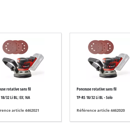
Débroussailleuse électrique
Débroussailleuse thermique
Taille-haie électrique
Taille-haie sans fil
Taille-haie thermique
Taille-Haie téléscopique
Sécateur
use rotative sans fil
Ponceuse rotative sans fil
 18/32 Li BL; EX; NA
TP-RS 18/32 Li BL - Solo
Pompes de jardin
rence article 4462021
Référence article 4462020
Pompe d'évacuation pour eaux claires
Groupe de surpression automatique