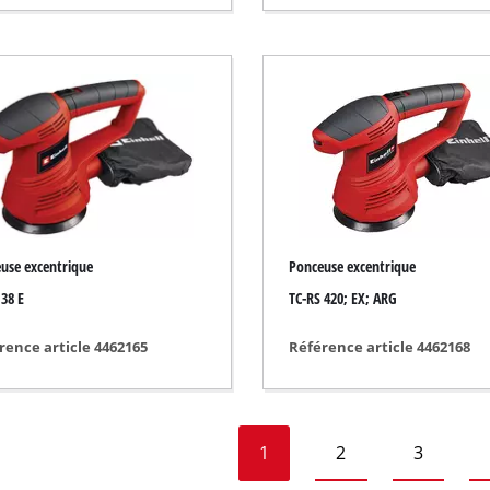
l
use excentrique
Ponceuse excentrique
 38 E
TC-RS 420; EX; ARG
rence article 4462165
Référence article 4462168
1
2
3