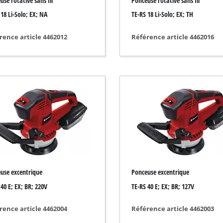
use rotative sans fil
Ponceuse rotative sans fil
Nettoyeur de joint
 18 Li-Solo; EX; NA
TE-RS 18 Li-Solo; EX; TH
Cisailles à gazon
Aspirateur de feuille
rence article 4462012
Référence article 4462016
Souffleuse de feuille
sation de peinture
Affûteuse électrique
Outil multifonctions
Balayeuse
sage
ts
use excentrique
Ponceuse excentrique
 40 E; EX; BR; 220V
TE-RS 40 E; EX; BR; 127V
rence article 4462004
Référence article 4462003
riques