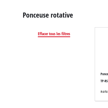
Ponceuse rotative
Effacer tous les filtres
Scie à onglet
Table de sciage
Scie circulaire
Scie sauteuse
Scie universelle
Ponce
Scie à ruban
TP-RS
Scie à chantourner
Autres scies
Réfé