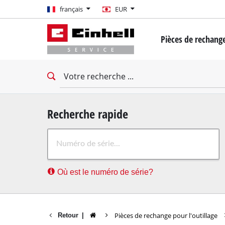
français
français
EUR
EUR
Pièces de rechange
GBP
Mini-tournevis
Perceuse-Visseuse
HUF
Clés à chocs
Tournevis d'impac
CZK
Tournevis à cloiso
Recherche rapide
Marteau rotatif
Où est le numéro de série?
Marteau demoliss
Perceuse à percus
Machines de forage
Pièces de rechange pour l'outillage
Retour
|