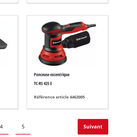
Ponceuse excentrique
TC-RS 425 E
Référence article 4462005
4
5
Suivant