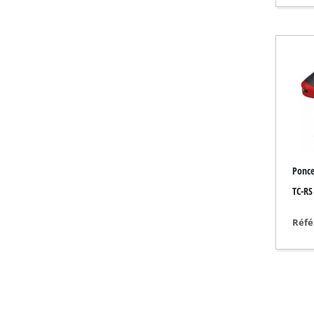
Radiateurs à gaz
Réchauffeurs diese
Climatiseur mobile
Déshumidificateur
Ponce
TC-RS
Réfé